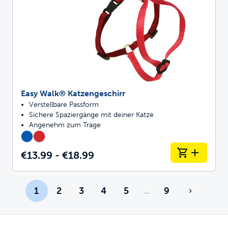
Easy Walk® Katzengeschirr
Verstellbare Passform
Sichere Spaziergänge mit deiner Katze
Angenehm zum Trage
€13.99 - €18.99
1
2
3
4
5
9
…
Mehr Seiten