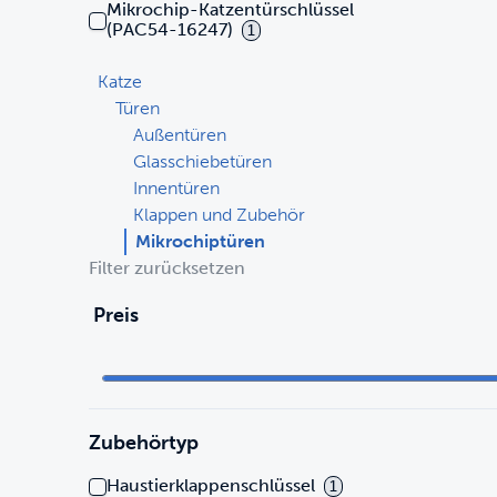
Mikrochip-Katzentürschlüssel
(PAC54-16247)
1
Katze
Türen
Außentüren
Glasschiebetüren
Innentüren
Klappen und Zubehör
Mikrochiptüren
Filter zurücksetzen
Preis
Zubehörtyp
Haustierklappenschlüssel
1