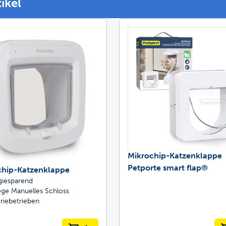
tikel
Tierklappen, die 
fe ScoopFree für bis zu 4-mal bessere Ge
nlos einkaufen
iessen Sie stressfreie Spaziergänge zus
Mikrochip-Katzenklappe
Petporte smart flap®
chip-Katzenklappe
giesparend
ge Manuelles Schloss
riebetrieben