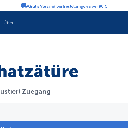
Gratis Versand bei Bestellungen über 90 €
ngs-Karussell
Über
Erfrischen Sie di
hatzätüre
austier) Zuegang