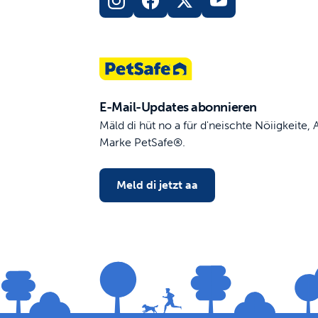
E-Mail-Updates abonnieren
Mäld di hüt no a für d'neischte Nöiigkeite
Marke PetSafe®.
Meld di jetzt aa