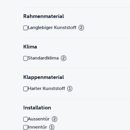
Rahmenmaterial
Langlebiger Kunststoff
2
Klima
Standardklima
2
Klappenmaterial
Harter Kunststoff
1
Installation
Aussentür
2
Innentür
1