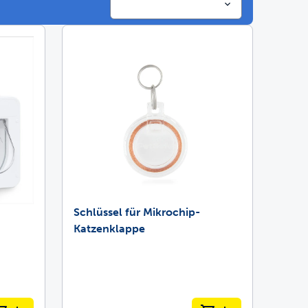
gebaut sind, um zu halten
ruchskontrolle
ammen
Schlüssel für Mikrochip-
Katzenklappe