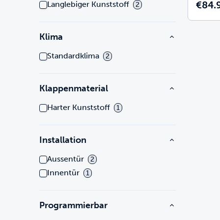
€84.
Langlebiger Kunststoff
2
Klima
Standardklima
2
Klappenmaterial
Harter Kunststoff
1
Installation
Aussentür
2
Innentür
1
Programmierbar