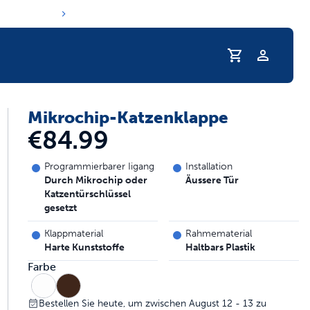
Profil
Mikrochip-Katzenklappe
e Trinkgewohnheiten Ihres Haustiers
€84.99
Programmierbarer Iigang
Installation
Durch Mikrochip oder
Äussere Tür
Katzentürschlüssel
gesetzt
Klappmaterial
Rahmematerial
Harte Kunststoffe
Haltbars Plastik
Farbe
Bestellen Sie heute, um zwischen August 12 - 13 zu