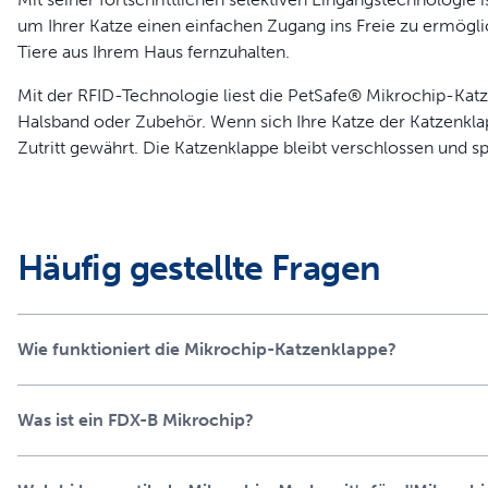
um Ihrer Katze einen einfachen Zugang ins Freie zu ermögl
Tiere aus Ihrem Haus fernzuhalten.
Mit der RFID-Technologie liest die PetSafe® Mikrochip-Katz
Halsband oder Zubehör. Wenn sich Ihre Katze der Katzenklap
Zutritt gewährt. Die Katzenklappe bleibt verschlossen und s
Tiere, Schädlinge und Streuner.
Die Katzenklappe ist außerdem mit einem praktischen 4 man
Zugang Ihrer Katzen kontrollieren können.
Häufig gestellte Fragen
Die PetSafe® Mikrochip-Katzenklappe (PPA19-16145) liest d
implantiert werden - FDX-B (15 Ziffern). Wenn Sie nicht sic
Sie unseren Mikrochip Kompatibilitätsprüfer. Geben Sie die 
Wie funktioniert die Mikrochip-Katzenklappe?
dass Ihr Mikrochip kompatibel ist.
Was ist ein FDX-B Mikrochip?
Produktinformation