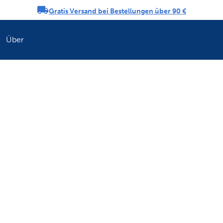
Gratis Versand bei Bestellungen über 90 €
ngs-Karussell
Über
Erfrischen Sie di