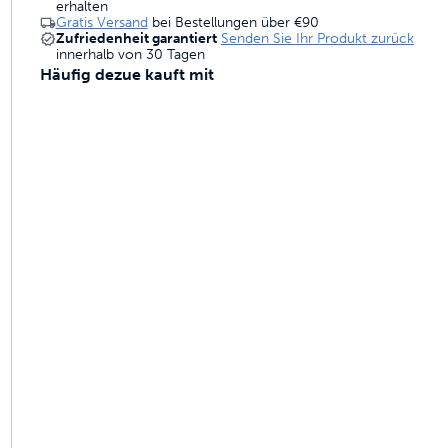
erhalten
gebaut sind, um zu halten
Gratis Versand
bei Bestellungen über
€90
Zufriedenheit garantiert
Senden Sie Ihr Produkt zurück
innerhalb von 30 Tagen
Häufig dezue kauft mit
ruchskontrolle
ammen