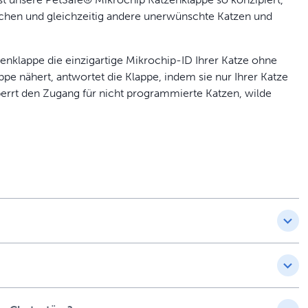
ichen und gleichzeitig andere unerwünschte Katzen und
enklappe die einzigartige Mikrochip-ID Ihrer Katze ohne
pe nähert, antwortet die Klappe, indem sie nur Ihrer Katze
perrt den Zugang für nicht programmierte Katzen, wilde
uellen Verschlussoptionen ausgestattet, mit dem Sie den
ie gebräuchlichsten Mikrochiptypen, die bei Katzen
her sind, welchen Mikrochiptyp Ihre Katze trägt, verwenden
Mikrochip ID Nummer Ihrer Katze ein und verifizieren Sie,