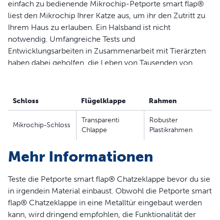
einfach zu bedienende Mikrochip-Petporte smart flap®
liest den Mikrochip Ihrer Katze aus, um ihr den Zutritt zu
Ihrem Haus zu erlauben. Ein Halsband ist nicht
notwendig. Umfangreiche Tests und
Entwicklungsarbeiten in Zusammenarbeit mit Tierärzten
haben dabei geholfen, die Leben von Tausenden von
Haustierbesitzern und Ihren Haustieren zu
revolutionieren. Diese Einheit lässt sich an Wand oder Tür
montieren.
Schloss
Flügelklappe
Rahmen
WARNUNG
Transparenti
Robuster
Mikrochip-Schloss
Chlappe
Plastikrahmen
Kleine Kinder können durch die Tür auf die andere Seite
gelangen.
Mehr Informationen
Bitte beachten Sie, dass Chips mit 10 Ziffern oder
Buchstaben und solche, die mit 977xxxxxxxxxxxx und
Teste die Petporte smart flap® Chatzeklappe bevor du sie
98514xxxxxxxxxx beginnen, zurzeit nicht mit der
in irgendein Material einbaust. Obwohl die Petporte smart
Katzenklappe kompatibel sind.
flap® Chatzeklappe in eine Metalltür eingebaut werden
kann, wird dringend empfohlen, die Funktionalität der