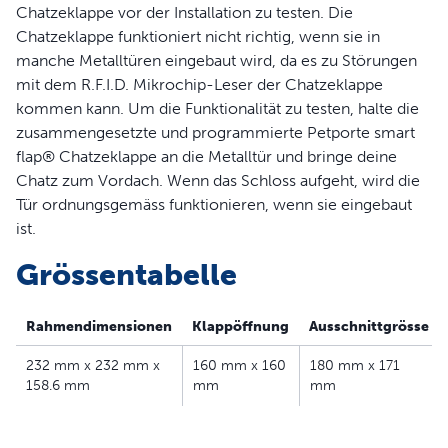
Produktinformation
Chatzeklappe vor der Installation zu testen. Die
Chatzeklappe funktioniert nicht richtig, wenn sie in
Hilft dabei, unerwünschte Katzen draußen zu halten
manche Metalltüren eingebaut wird, da es zu Störungen
Funktioniert mit EU- und GB-Standard-Mikrochips
mit dem R.F.I.D. Mikrochip-Leser der Chatzeklappe
EU-Stromanschluss enthalten
kommen kann. Um die Funktionalität zu testen, halte die
Lässt sich für bis zu 25 Katzen programmieren
zusammengesetzte und programmierte Petporte smart
Tonsignal, wenn Ihre Katze hereinkokmmt
flap® Chatzeklappe an die Metalltür und bringe deine
Optionaler Nachtmodus, um Ihre Katze nachts im Haus
Chatz zum Vordach. Wenn das Schloss aufgeht, wird die
zu halten
Tür ordnungsgemäss funktionieren, wenn sie eingebaut
Passend für Holztüren, Glas, PVC, uPVC oder
ist.
Metalltüren
Grössentabelle
Rahmendimensionen
Klappöffnung
Ausschnittgrösse
232 mm x 232 mm x
160 mm x 160
180 mm x 171
158.6 mm
mm
mm