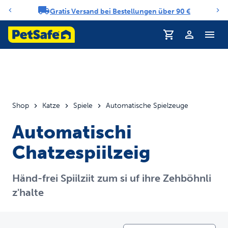
Gratis Versand bei Bestellungen über 90 €
Benachrichtigungs-Karussell
Profil
Shop
Katze
Spiele
Automatische Spielzeuge
Automatischi
Chatzespiilzeig
Händ-frei Spiilziit zum si uf ihre Zehböhnli
z'halte