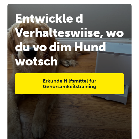
Entwickle d
Verhalteswiise, wo
du vo dim Hund
wotsch
Erkunde Hilfsmittel für
Gehorsamkeitstraining