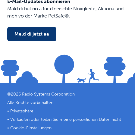
E-Mail-Updates abonnieren
Mäld di hüt no a für d'neischte Nöiigkeite, Aktionä und
meh vo der Marke PetSafe®.
Meld di jetzt aa
©
2026
Radio Systems Corporation
Alle Rechte vorbehalten.
•
Privatsphäre
•
Verkaufen oder teilen Sie meine persönlichen Daten nicht
•
Cookie-Einstellungen