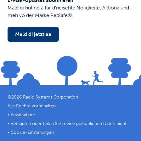
E-Mail-Updates abonnieren
Mäld di hüt no a für d'neischte Nöiigkeite, Aktionä und
meh vo der Marke PetSafe®.
Meld di jetzt aa
©
2026
Radio Systems Corporation
Alle Rechte vorbehalten.
•
Privatsphäre
•
Verkaufen oder teilen Sie meine persönlichen Daten nicht
•
Cookie-Einstellungen