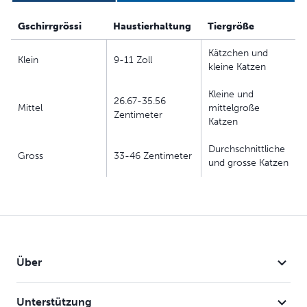
können Sie Ihre Katze bei gemeinsamen Ausflügen
Gschirrgrössi
Haustierhaltung
Tiergröße
sicher die Umgebung erkunden lassen.
Kätzchen und
Klein
9-11 Zoll
kleine Katzen
Kleine und
26.67-35.56
Mittel
mittelgroße
Zentimeter
Katzen
Durchschnittliche
Gross
33-46 Zentimeter
und grosse Katzen
Über
Unterstützung