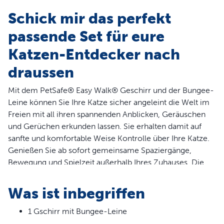
Schick mir das perfekt
passende Set für eure
Katzen-Entdecker nach
draussen
Mit dem PetSafe® Easy Walk® Geschirr und der Bungee-
Leine können Sie Ihre Katze sicher angeleint die Welt im
Freien mit all ihren spannenden Anblicken, Geräuschen
und Gerüchen erkunden lassen. Sie erhalten damit auf
sanfte und komfortable Weise Kontrolle über Ihre Katze.
Genießen Sie ab sofort gemeinsame Spaziergänge,
Bewegung und Spielzeit außerhalb Ihres Zuhauses. Die
Bungee-Leine wurde speziell für die sanfte und sichere
Kontrolle Ihrer Katze entwickelt. Wenn Ihre Katze an der
Was ist inbegriffen
Leine zieht, spannt sich diese und es wird Druck auf die
Schultergurte des Geschirrs ausgeübt. Dies schont den
1 Gschirr mit Bungee-Leine
empfindlichen Halsbereich Ihrer Katze und verhindert ein