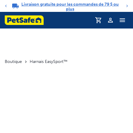
Livraison gratuite pour les commandes de 79 $ ou
Carrousel de notifications
plus
Profil
Boutique
Harnais EasySport™