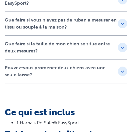
Capacité en eau – Disponible en capacités de 1,8 litre,
EasySport?
3,7 litres, 7,5 litres
Boisson toujours disponible – Ce distributeur d'eau à
Que faire si vous n’avez pas de ruban à mesurer en
écoulement par gravité permet à votre animal de
tissu ou souple à la maison?
toujours rester hydraté pendant la journée et la nuit
Construction robuste – Le réservoir est en plastique
sans BPA durable et se verrouille en place pour éviter
Que faire si la taille de mon chien se situe entre
les renversements et les débordements
deux mesures?
Bol hygiénique – Le bol en acier inoxydable est plus
hygiénique pour votre animal de compagnie
Pouvez-vous promener deux chiens avec une
Nettoyage facile – Se démonte pour un nettoyage
seule laisse?
facile ; le bol en acier inoxydable est lavable au lave-
vaisselle
Ce qui est inclus
1 Harnais PetSafe® EasySport