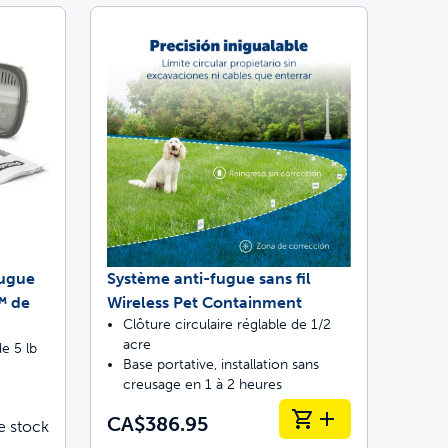
fugue
Système anti-fugue sans fil
™ de
Wireless Pet Containment
Clôture circulaire réglable de 1/2
acre
de 5 lb
Base portative, installation sans
creusage en 1 à 2 heures
CA$386.95
e stock