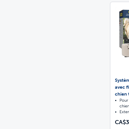
Systèm
avec f
chien 
Pour 
chien
Exten
CA$3