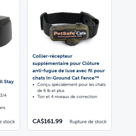
eurs 4 fois supérieur
Collier-récepteur
supplémentaire pour Clôture
s par des vétérinaires et des dresseurs
erté d’aller et venir
anti-fugue de luxe avec fil pour
chats In-Ground Cat Fence™
l Stay
Conçu spécialement pour les chats
de 6 lb et plus
 3/4
Ton et 4 niveaux de correction
ans
CA$161.99
e stock
Rupture de stock