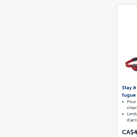
Stay &
fugue 
Pour 
chien
Limit
d’acr
CA$4