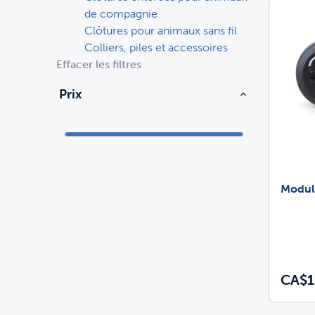
de compagnie
Entraînement
Fontaines et distributeurs de nourriture
Pièces et accessoires
Clôtures pour animaux sans fil
Colliers, piles et accessoires
Effacer les filtres
Jouets
Portes
Achetez tous les produits
Discussions
Mag
Prix
Portes
Jouets
Bacs à litière et litière
Achetez tous les produits
Chiens
Mag
Prêt
Tout acheter
Module
CA$1