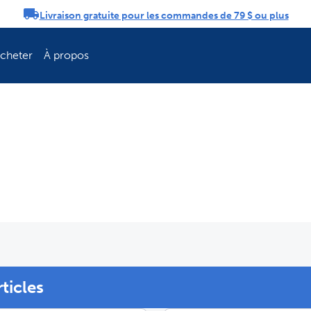
Livraison gratuite pour les commandes de 79 $ ou plus
tifications
acheter
À propos
rticles