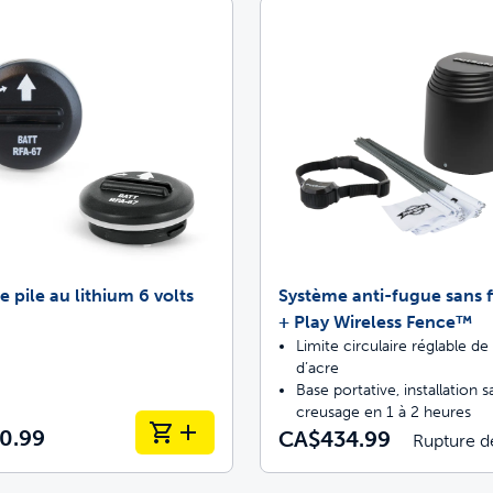
asinez ScoopFree pour un contrôle des od
asinez des solutions de clôtures approuvée
 à arrêter de ramasser les crottes?
Donnez-leur la lib
 pile au lithium 6 volts
Système anti-fugue sans fi
+ Play Wireless Fence™
Limite circulaire réglable de
d’acre
Base portative, installation s
creusage en 1 à 2 heures
0.99
CA$434.99
Rupture d