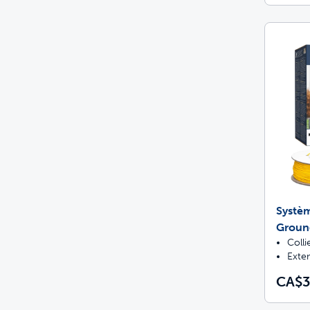
Systèm
Groun
Colli
Exten
CA$3