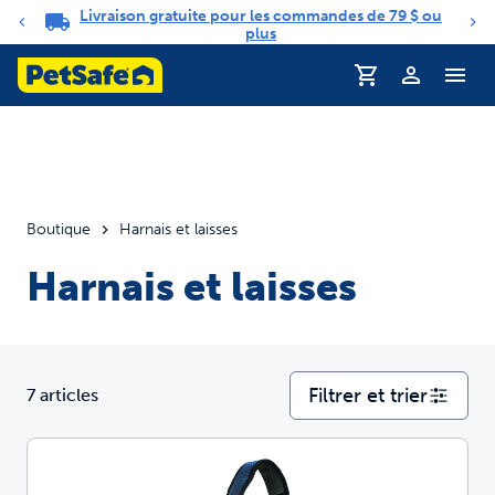
Livraison gratuite pour les commandes de 79 $ ou
Carrousel de notifications
plus
Boutique
Harnais et laisses
Harnais et laisses
Filtrer et trier
7 articles