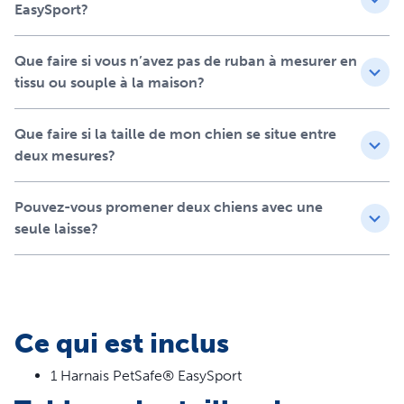
Capacité en eau – Disponible en capacités de 1,8 litre,
EasySport?
3,7 litres, 7,5 litres
Boisson toujours disponible – Ce distributeur d'eau à
Que faire si vous n’avez pas de ruban à mesurer en
écoulement par gravité permet à votre animal de
tissu ou souple à la maison?
toujours rester hydraté pendant la journée et la nuit
Construction robuste – Le réservoir est en plastique
sans BPA durable et se verrouille en place pour éviter
Que faire si la taille de mon chien se situe entre
les renversements et les débordements
deux mesures?
Bol hygiénique – Le bol en acier inoxydable est plus
hygiénique pour votre animal de compagnie
Pouvez-vous promener deux chiens avec une
Nettoyage facile – Se démonte pour un nettoyage
seule laisse?
facile ; le bol en acier inoxydable est lavable au lave-
vaisselle
Ce qui est inclus
1 Harnais PetSafe® EasySport