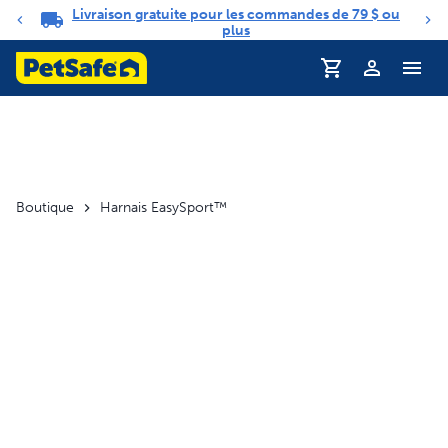
Livraison gratuite pour les commandes de 79 $ ou
Carrousel de notifications
plus
Profil
Boutique
Harnais EasySport™