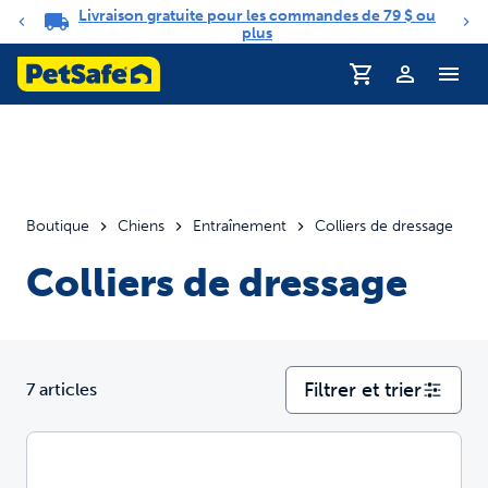
Livraison gratuite pour les commandes de 79 $ ou
Carrousel de notifications
plus
Profil
Boutique
Chiens
Entraînement
Colliers de dressage
Colliers de dressage
Filtrer et trier
7 articles