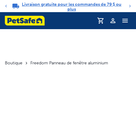
Livraison gratuite pour les commandes de 79 $ ou
Carrousel de notifications
plus
Profil
Boutique
Freedom Panneau de fenêtre aluminium