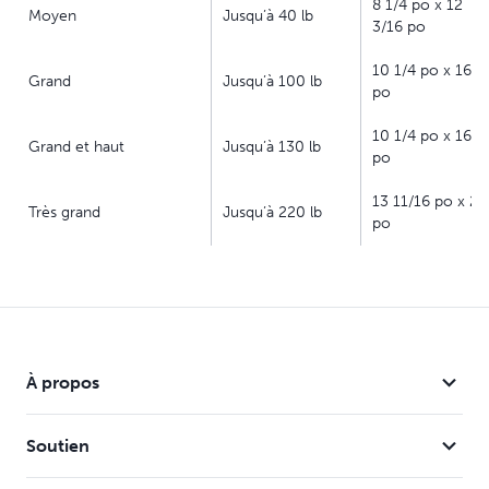
8 1/4 po x 12
coulissant vous permet de contrôler l'accès de votre
Moyen
Jusqu’à 40 lb
3/16 po
animal vers l'extérieur en toute sécurité
10 1/4 po x 16 3
Grand
Jusqu’à 100 lb
po
10 1/4 po x 16 3
Grand et haut
Jusqu’à 130 lb
po
13 11/16 po x 23
Très grand
Jusqu’à 220 lb
po
À propos
Soutien