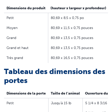
sans percement de murs ou de portes. Le panneau de
Dimensions du produit
(hauteur x largeur x profondeur)
cour est ajustable de 1,92 m à 2,05 m pour d'adapter au
cadre de votre porte
Petit
80,69 x 8,5 x 0,75 po
Choix de tailles et de coloris : Utilisez le tableau des
Moyen
80,69 x 11,5 x 0,75 pouces
tailles pour trouver la taille de porte idéale pour votre
meilleur ami. Les portes sont disponibles en 3 coloris
Grand
80,69 x 13,5 x 0,75 pouces
Idéal pour les locataires : L'insert pour porte vitrée
coulissante est idéal pour les appartements parce que
Grand et haut
80,69 x 13,5 x 0,75 pouces
la chatière est amovible et vous suit facilement lors de
Très grand
80,69 x 16,5 x 0,75 pouces
votre déménagement
Énergie maîtrisée : Le battant souple teinté est muni
Tableau des dimensions des
d'une fermeture magnétique qui isole votre intérieur de
la chaleur ou du froid de l'extérieur
portes
Solide et durable : Conçue pour résister à un usage
intensif, la chatière est construite en aluminium à
Dimensions de la porte
Taille de l’animal
Ouverture du r
l'épreuve des intempéries et en verre trempé
incassable
Petit
Jusqu’à 15 lb
5 1/4 x 8 3/16
Accès sous contrôle : le panneau de fermeture