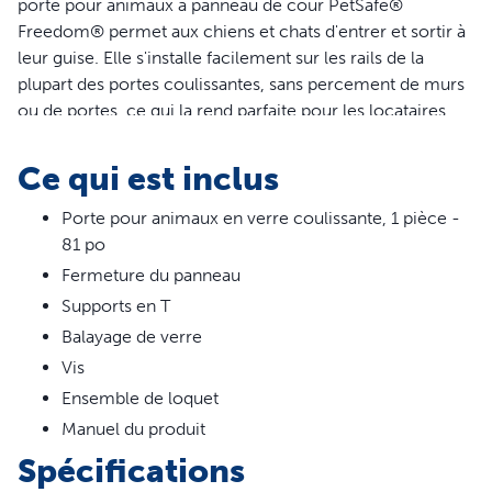
porte pour animaux à panneau de cour PetSafe®
Freedom® permet aux chiens et chats d'entrer et sortir à
leur guise. Elle s'installe facilement sur les rails de la
plupart des portes coulissantes, sans percement de murs
ou de portes, ce qui la rend parfaite pour les locataires.
Construite en aluminium à l'épreuve des intempéries et
en verre trempé incassable, elle a une fermeture
Ce qui est inclus
magnétique qui isole de la chaleur et du froid extérieurs.
Lorsqu'il est temps pour vos animaux de vous rejoindre à
Porte pour animaux en verre coulissante, 1 pièce -
l'intérieur, le panneau de fermeture coulissant aide à les
81 po
maintenir à l'intérieur avec leurs humains. La porte à
Fermeture du panneau
panneau de cour est disponible en plusieurs tailles et
Supports en T
coloris, pour vous permettre de choisir celle qui convient
Balayage de verre
le mieux à votre animal et à votre maison. PetSafe® vous
Vis
aide à veiller sur la santé, la sécurité et le bonheur de vos
Ensemble de loquet
animaux de compagnie.
Manuel du produit
Caractéristiques
Spécifications
Installation rapide : Projet simple à monter soi-même