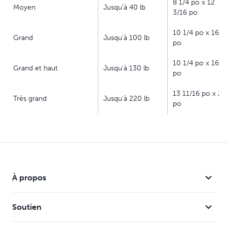
8 1/4 po x 12
coulissant vous permet de contrôler l'accès de votre
Moyen
Jusqu’à 40 lb
3/16 po
animal vers l'extérieur en toute sécurité
10 1/4 po x 16 3
Grand
Jusqu’à 100 lb
po
10 1/4 po x 16 3
Grand et haut
Jusqu’à 130 lb
po
13 11/16 po x 23
Très grand
Jusqu’à 220 lb
po
À propos
Soutien