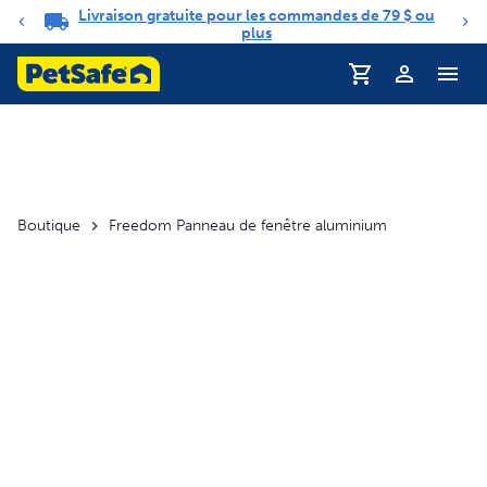
Livraison gratuite pour les commandes de 79 $ ou
Carrousel de notifications
plus
Profil
Boutique
Freedom Panneau de fenêtre aluminium