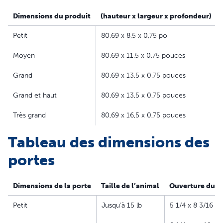
sans percement de murs ou de portes. Le panneau de
Dimensions du produit
(hauteur x largeur x profondeur)
cour est ajustable de 1,92 m à 2,05 m pour d'adapter au
cadre de votre porte
Petit
80,69 x 8,5 x 0,75 po
Choix de tailles et de coloris : Utilisez le tableau des
Moyen
80,69 x 11,5 x 0,75 pouces
tailles pour trouver la taille de porte idéale pour votre
meilleur ami. Les portes sont disponibles en 3 coloris
Grand
80,69 x 13,5 x 0,75 pouces
Idéal pour les locataires : L'insert pour porte vitrée
coulissante est idéal pour les appartements parce que
Grand et haut
80,69 x 13,5 x 0,75 pouces
la chatière est amovible et vous suit facilement lors de
Très grand
80,69 x 16,5 x 0,75 pouces
votre déménagement
Énergie maîtrisée : Le battant souple teinté est muni
Tableau des dimensions des
d'une fermeture magnétique qui isole votre intérieur de
la chaleur ou du froid de l'extérieur
portes
Solide et durable : Conçue pour résister à un usage
intensif, la chatière est construite en aluminium à
Dimensions de la porte
Taille de l’animal
Ouverture du r
l'épreuve des intempéries et en verre trempé
incassable
Petit
Jusqu’à 15 lb
5 1/4 x 8 3/16
Accès sous contrôle : le panneau de fermeture