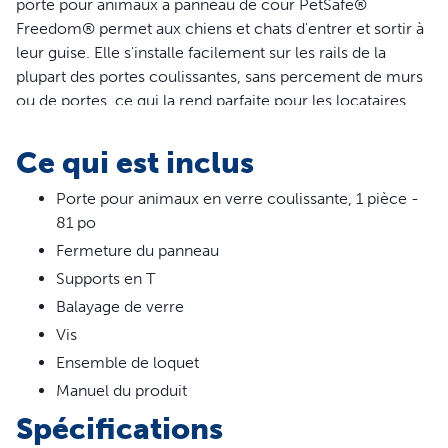
porte pour animaux à panneau de cour PetSafe®
Freedom® permet aux chiens et chats d'entrer et sortir à
leur guise. Elle s'installe facilement sur les rails de la
plupart des portes coulissantes, sans percement de murs
ou de portes, ce qui la rend parfaite pour les locataires.
Construite en aluminium à l'épreuve des intempéries et
en verre trempé incassable, elle a une fermeture
Ce qui est inclus
magnétique qui isole de la chaleur et du froid extérieurs.
Lorsqu'il est temps pour vos animaux de vous rejoindre à
Porte pour animaux en verre coulissante, 1 pièce -
l'intérieur, le panneau de fermeture coulissant aide à les
81 po
maintenir à l'intérieur avec leurs humains. La porte à
Fermeture du panneau
panneau de cour est disponible en plusieurs tailles et
Supports en T
coloris, pour vous permettre de choisir celle qui convient
Balayage de verre
le mieux à votre animal et à votre maison. PetSafe® vous
Vis
aide à veiller sur la santé, la sécurité et le bonheur de vos
Ensemble de loquet
animaux de compagnie.
Manuel du produit
Caractéristiques
Spécifications
Installation rapide : Projet simple à monter soi-même