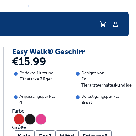
Profil
Easy Walk® Geschirr
e Trinkgewohnheiten Ihres Haustiers
€15.99
Perfekte Nutzung
Designt von
Für starke Züger
En
Tierarztverhalteskundige
Anpassungspunkte
Befestigungspunkte
4
Brust
Farbe
Größe