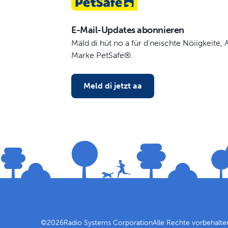
E-Mail-Updates abonnieren
Mäld di hüt no a für d'neischte Nöiigkeite
Marke PetSafe®.
Meld di jetzt aa
©
2026
Radio Systems Corporation
Alle Rechte vorbehalte