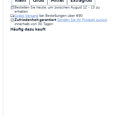
Klein
Groß
Mittel
Extragroß
gebaut sind, um zu halten
Bestellen Sie heute, um zwischen August 12 - 13 zu
erhalten
Gratis Versand
bei Bestellungen über
€90
Zufriedenheit garantiert
Senden Sie Ihr Produkt zurück
innerhalb von 30 Tagen
ruchskontrolle
Häufig dazu kauft
ammen