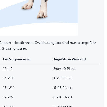
 Gschirr z'bestimme. Gwichtsangabe sind nume ungefähr.
Grössi grösser.
Umfangmessung
Ungefähres Gewicht
12"-17"
Unter 10 Pfund.
13"-18"
10-15 Pfund
15"-21"
15-25 Pfund
19"-26"
20-30 Pfund
22"-32"
25-50 Pfund