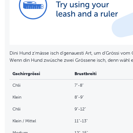
Dini Hund z'mässe isch d'genauesti Art, um d'Grössi vom
Wenn din Hund zwüsche zwei Grössene isch, denn wähl e 
Gschirrgrössi
Brustbreiti
Chlii
7"-8"
Klein
8"-9"
Chlii
9"-12"
Klein / Mittel
11"-13"
Medium
12"-15"