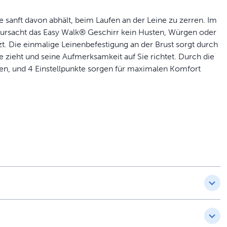
 sanft davon abhält, beim Laufen an der Leine zu zerren. Im
rursacht das Easy Walk® Geschirr kein Husten, Würgen oder
zt. Die einmalige Leinenbefestigung an der Brust sorgt durch
e zieht und seine Aufmerksamkeit auf Sie richtet. Durch die
ehen, und 4 Einstellpunkte sorgen für maximalen Komfort
rmeidet Verdrehen
zuverlässige Passform