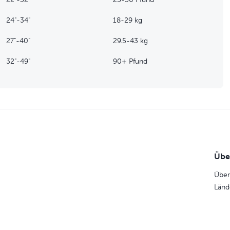
24"-34"
18-29 kg
27"-40"
29.5-43 kg
32"-49"
90+ Pfund
Übe
Über
Länd