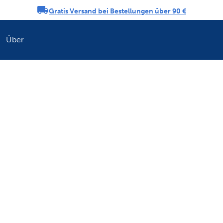
Gratis Versand bei Bestellungen über 90 €
ngs-Karussell
Über
Erfrischen Sie di