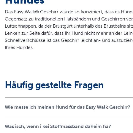
Das Easy Walk® Geschirr wurde so konzipiert, dass es Hunde
Gegensatz zu traditionellen Halsbändern und Geschirren ve
Luftschnappen, da der Brustgurt unterhalb des Brustbeins sit
Lenken zur Seite dafür, dass Ihr Hund nicht mehr an der Lein
Schnellverschlüsse ist das Geschirr leicht an- und auszuzi
Ihres Hundes.
Produktinformation
Stoppt das Ziehen an der Leine schnell und behaglich.
Einfach anzupassen und benutzerfreundlich
Häufig gestellte Fragen
Empfohlen von Tierärzten und Trainern
Martingal-Brustgurt sorgt für Vorwärtsbewegung und ve
4 Befestigungspunkte sorgen für maximalen Komfort und 
Wie messe ich meinen Hund für das Easy Walk Geschirr?
2 Schnellverschlüsse zum einfacheren Anziehen
Weiches Nylonmaterial
Anpassungsanleitung liegt bei
Was isch, wenn i kei Stoffmassband daheim ha?