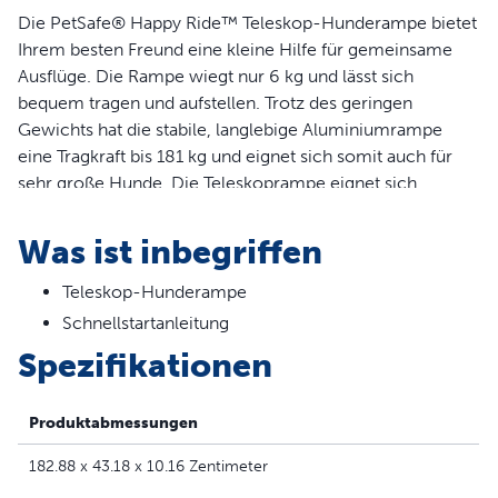
Die PetSafe® Happy Ride™ Teleskop-Hunderampe bietet
Ihrem besten Freund eine kleine Hilfe für gemeinsame
Ausflüge. Die Rampe wiegt nur 6 kg und lässt sich
bequem tragen und aufstellen. Trotz des geringen
Gewichts hat die stabile, langlebige Aluminiumrampe
eine Tragkraft bis 181 kg und eignet sich somit auch für
sehr große Hunde. Die Teleskoprampe eignet sich
perfekt, um Ihrem Hund das Ein- und Aussteigen in Ihr
Auto, Ihren Minivan oder SUV zu erleichtern und seine
Was ist inbegriffen
Gelenke zu schonen. Sie können die Rampe
entsprechend Ihrem Fahrzeug auf eine Länge zwischen
Teleskop-Hunderampe
99 und 183 cm ausziehen. Die rutschfeste Oberfläche
Schnellstartanleitung
und die seitlichen Führungen ermöglichen ein sicheres
Spezifikationen
Ein- und Aussteigen. Um die Rampe zu verstauen,
schieben Sie sie einfach zusammen und verriegeln sie
mit der Verschlusslasche, um ein versehentliches Öffnen
Produktabmessungen
während der Fahrt zu vermeiden. Mit PetSafe® können
182.88 x 43.18 x 10.16 Zentimeter
Sie und Ihr Haustier zusammen glücklich leben™.