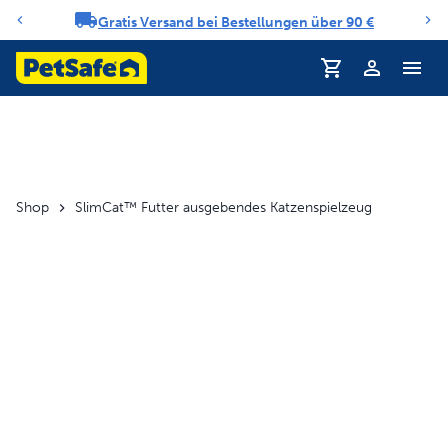
Gratis Versand bei Bestellungen über 90 €
Benachrichtigungs-Karussell
Profil
Shop
SlimCat™ Futter ausgebendes Katzenspielzeug