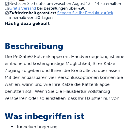
Bestellen Sie heute, um zwischen August 13 - 14 zu erhalten
Gratis Versand
bei Bestellungen über
€90
Zufriedenheit garantiert
Senden Sie Ihr Produkt zurück
innerhalb von 30 Tagen
Häufig dazu gekauft
Beschreibung
Die PetSafe® Katzenklappe mit Handverriegelung ist eine
einfache und kostengünstige Möglichkeit, Ihrer Katze
Zugang zu geben und Ihnen die Kontrolle zu überlassen.
Mit den anpassbaren vier Verschlussoptionen können Sie
wählen, wann und wie Ihre Katze die Katzenklappe
benutzen soll. Wenn Sie die Haustiertür vollständig
versperren oder so einstellen, dass Ihr Haustier nur von
drinnen nach draußen gelangt, verhindern Sie, dass
unerwünschte Tiere in Ihr Haus eindringen können. Dank
Was inbegriffen ist
der stoßfesten, widerstandsfähigen und langlebigen
Plastikkonstruktionsweise hält sie auch den aktivsten
Tunnelverlängerung