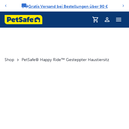
Gratis Versand bei Bestellungen über 90 €
Benachrichtigungs-Karussell
Profil
Shop
PetSafe® Happy Ride™ Gesteppter Haustiersitz