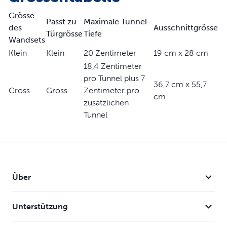
Produktinformation
Grösse
Lackierbarer Rahmen
Passt zu
Maximale Tunnel-
des
Ausschnittgrösse
Funktioniert mit der SmartDoor™ elektronischer
Türgrösse
Tiefe
Wandsets
Haustiertür (PPA19-15792)
Klein
Klein
20 Zentimeter
19 cm x 28 cm
18,4 Zentimeter
pro Tunnel plus 7
36,7 cm x 55,7
Gross
Gross
Zentimeter pro
cm
zusätzlichen
Tunnel
Über
Unterstützung