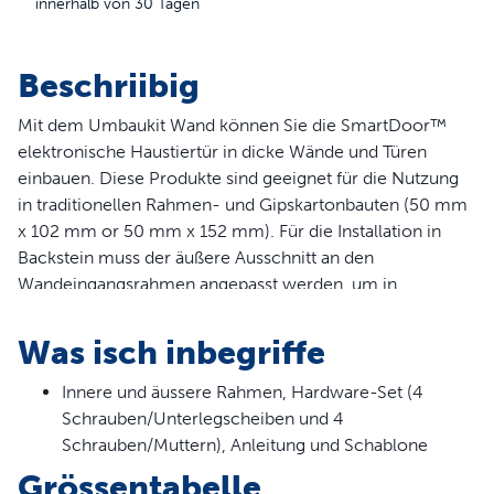
innerhalb von 30 Tagen
Beschriibig
Mit dem Umbaukit Wand können Sie die SmartDoor™
elektronische Haustiertür in dicke Wände und Türen
einbauen. Diese Produkte sind geeignet für die Nutzung
in traditionellen Rahmen- und Gipskartonbauten (50 mm
x 102 mm or 50 mm x 152 mm). Für die Installation in
Backstein muss der äußere Ausschnitt an den
Wandeingangsrahmen angepasst werden, um in
Backstein eingesenkt zu werden. Mit diesem Kit passt Ihre
SmartDoor™ elektronische Haustiertür (Klein) in Wände
Was isch inbegriffe
bis zu 200mm stark. Die SmartDoor™ elektronische
Haustiertür (Groß) passt in Wände bis zu 184mm stark,
Innere und äussere Rahmen, Hardware-Set (4
plus zusätzliche 70mm mit jedem zusätzlichen
Schrauben/Unterlegscheiben und 4
Verlängerungstunnel (nicht in diesem Kit enthalten).
Schrauben/Muttern), Anleitung und Schablone
Grössentabelle