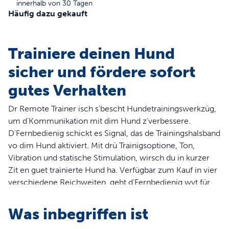
innerhalb von 30 Tagen
Häufig dazu gekauft
Trainiere deinen Hund
sicher und fördere sofort
gutes Verhalten
Dr Remote Trainer isch s'bescht Hundetrainingswerkzüg,
um d'Kommunikation mit dim Hund z'verbessere.
D'Fernbedienig schickt es Signal, das de Trainingshalsband
vo dim Hund aktiviert. Mit drü Trainigsoptione, Ton,
Vibration und statische Stimulation, wirsch du in kurzer
Zit en guet trainierte Hund ha. Verfügbar zum Kauf in vier
verschiedene Reichweiten, geht d'Fernbedienig wyt für
erfolgriichi Indoor- und Outdoor-Training.
Was inbegriffen ist
Dr PetSafe® Lite Ferntrainer isch speziell für Hünd mit
ere sensibele oder schüchterne Persönlichkeit konzipiert.