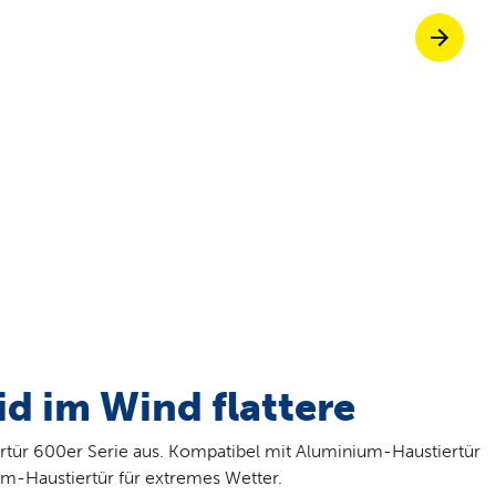
Tierklappen, die 
fe ScoopFree für bis zu 4-mal bessere Ge
nlos einkaufen
iessen Sie stressfreie Spaziergänge zus
id im Wind flattere
rtür 600er Serie aus. Kompatibel mit Aluminium-Haustiertür
um-Haustiertür für extremes Wetter.