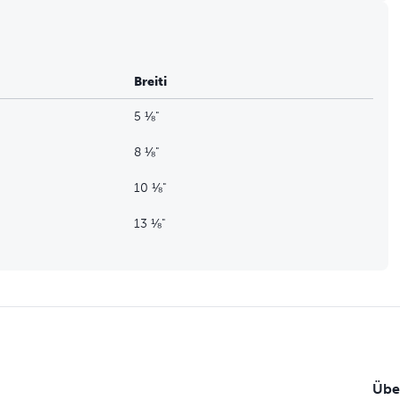
Breiti
5 ⅛"
8 ⅛"
10 ⅛"
13 ⅛"
Übe