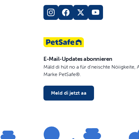
E-Mail-Updates abonnieren
Mäld di hüt no a für d'neischte Nöiigkeite
Marke PetSafe®.
Meld di jetzt aa