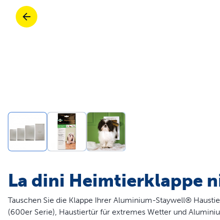
Spiele
Katzentoiletten & Streu
Spiele
Teile und Zubehör
Reisen
Alli Katzen Produkte kaufe
Kau
Trinkbrunnen und Futterautomaten
Mobilität
Teile und Zubehör
Alli Hund Produkte kaufe
Zau
Alles kaufen
Gen
La dini Heimtierklappe n
Tauschen Sie die Klappe Ihrer Aluminium-Staywell® Haustie
(600er Serie), Haustiertür für extremes Wetter und Alumini