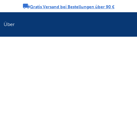
Gratis Versand bei Bestellungen über 90 €
ngs-Karussell
Über
Erfrischen Sie di