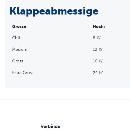
Klappeabmessige
Grösse
Höchi
Chlii
8 ⅞"
Medium
12 ⅞"
Gross
16 ⅞"
Extra Gross
24 ⅞"
Verbinde