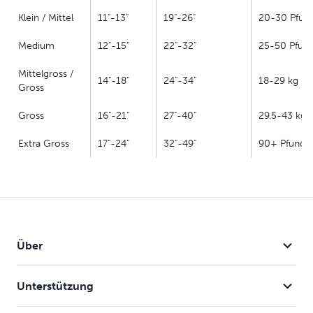
Klein / Mittel
11"-13"
19"-26"
20-30 Pfun
Medium
12"-15"
22"-32"
25-50 Pfun
Mittelgross /
14"-18"
24"-34"
18-29 kg
Gross
Gross
16"-21"
27"-40"
29.5-43 kg
Extra Gross
17"-24"
32"-49"
90+ Pfund
Über
Unterstützung