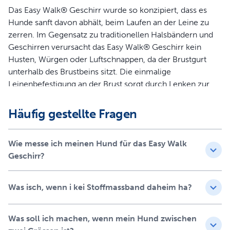
Das Easy Walk® Geschirr wurde so konzipiert, dass es
Hunde sanft davon abhält, beim Laufen an der Leine zu
zerren. Im Gegensatz zu traditionellen Halsbändern und
Geschirren verursacht das Easy Walk® Geschirr kein
Husten, Würgen oder Luftschnappen, da der Brustgurt
unterhalb des Brustbeins sitzt. Die einmalige
Leinenbefestigung an der Brust sorgt durch Lenken zur
Seite dafür, dass Ihr Hund nicht mehr an der Leine zieht
und seine Aufmerksamkeit auf Sie richtet. Durch die
Häufig gestellte Fragen
Schnellverschlüsse ist das Geschirr leicht an- und
auszuziehen, und 4 Einstellpunkte sorgen für maximalen
Wie messe ich meinen Hund für das Easy Walk
Komfort Ihres Hundes.
Geschirr?
Produktinformation
Was isch, wenn i kei Stoffmassband daheim ha?
Stoppt das Ziehen an der Leine schnell und behaglich.
Einfach anzupassen und benutzerfreundlich
Empfohlen von Tierärzten und Trainern
Was soll ich machen, wenn mein Hund zwischen
Martingal-Brustgurt sorgt für Vorwärtsbewegung und