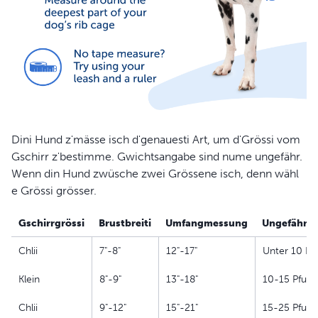
Dini Hund z'mässe isch d'genauesti Art, um d'Grössi vom
Gschirr z'bestimme. Gwichtsangabe sind nume ungefähr.
Wenn din Hund zwüsche zwei Grössene isch, denn wähl
e Grössi grösser.
Gschirrgrössi
Brustbreiti
Umfangmessung
Ungefähres
Chlii
7"-8"
12"-17"
Unter 10 Pf
Klein
8"-9"
13"-18"
10-15 Pfund
Chlii
9"-12"
15"-21"
15-25 Pfund