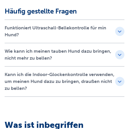
auf, da er sein Bellen mit dem unangenehmen Geräusch
assoziiert. Im Laufe der Zeit wird er sein Bellen mit dem
Häufig gestellte Fragen
unangenehmen Geräusch assoziieren. Wenn der Hund
aufhört zu bellen, erlischt auch das Ultraschall-Tonsignal.
Funktioniert Ultraschall-Bellekontrolle für min
Diese Bellkontrolle wirkt bis zu 8 Meter weit. Verwenden
Hund?
Sie 1 Einheit für einen Raum, oder 2 Einheiten, um
mehrere Räume abzudecken.
Wie kann ich meinen tauben Hund dazu bringen,
Produktinformation
nicht mehr zu bellen?
Schreckt automatisch von zu vielem Bellen ab.
Kein Halsband erforderlich
Kann ich die Indoor-Glockenkontrolle verwenden,
Enthält zwei Einheiten zum Abdecken mehrerer Räume
um meinen Hund dazu zu bringen, draußen nicht
Kann frei stehend oder an Türen, Fenstern, Tischen usw.
zu bellen?
angebracht werden
Mikrofon erkennt Bellen
Wasserabweisend
Was ist inbegriffen