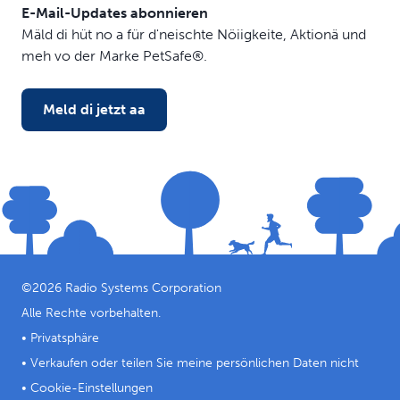
Reflektierend
E-Mail-Updates abonnieren
Innenmaterial aus Neopren für extra Komfort
Mäld di hüt no a für d'neischte Nöiigkeite, Aktionä und
meh vo der Marke PetSafe®.
Meld di jetzt aa
©
2026
Radio Systems Corporation
Alle Rechte vorbehalten.
•
Privatsphäre
•
Verkaufen oder teilen Sie meine persönlichen Daten nicht
•
Cookie-Einstellungen