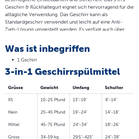
Geschirr & Rückhaltegurt eignet sich hervorragend für die
alltägliche Verwendung. Das Geschirr kann als
Standardgeschirr verwendet und leicht auf eine Anti-
Zieh-Lösung umgestellt werden. Es verfügt auch über
einen Geschirrgriff und einen Fahrzeugbefestigungsgurt,
um die Bewegungen Ihres Hundes im Auto zu begrenzen
Was ist inbegriffen
und somit eine sicherere Umgebung für Fahrer, Mitfahrer
und Haustier zu schaffen.
1 Gschirr
3-in-1 Geschirrspülmittel
Die Gurte des Geschirrs sind mit Neopren gepolstert und
bieten zusätzlichen Komfort und reflektierendes Nylon
für bessere Sichtbarkeit. Fünf verschiedene
Grüsse
Gewicht
Umfang
Schulter
Anpassungsmöglichkeiten gewährleisten einen optimalen
XS
10-25 Pfund
13"-19"
9"-14"
Sitz. Schnellverschlussschnallen an Schultergurt und
Brustumfangsgurten erleichtern das An- und Ausziehen
Klein
25-45 Pfund
19"-24"
14"-18"
der Gurte.
Mittel
45-75 Pfund
24"-34"
18"-26"
Für zusätzliche Kontrolle, benutzen Sie die Anti-Zieh
Hundeleine (AP-LD-3/4-19): Die Anti-Zieh Hundeleine
Gross
34-59 kg
29.5"-425"
24"-38"