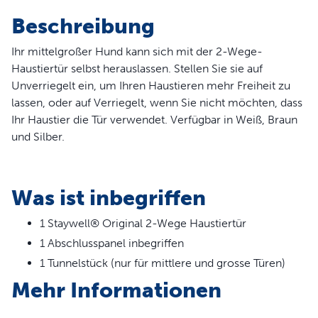
Beschreibung
Ihr mittelgroßer Hund kann sich mit der 2-Wege-
Haustiertür selbst herauslassen. Stellen Sie sie auf
Unverriegelt ein, um Ihren Haustieren mehr Freiheit zu
lassen, oder auf Verriegelt, wenn Sie nicht möchten, dass
Ihr Haustier die Tür verwendet. Verfügbar in Weiß, Braun
und Silber.
WARNUNG:
Was ist inbegriffen
Kleine Kinder können durch die Tür auf die andere Seite
gelangen.
Vollständige Erklärung lesen.
1 Staywell® Original 2-Wege Haustiertür
1 Abschlusspanel inbegriffen
Produktinformation
1 Tunnelstück (nur für mittlere und grosse Türen)
2 Verschlussoptionen nur nach innen offen, nur nach
Mehr Informationen
außen offen, offen und geschlossen
Verschlussplatte inbegriffen