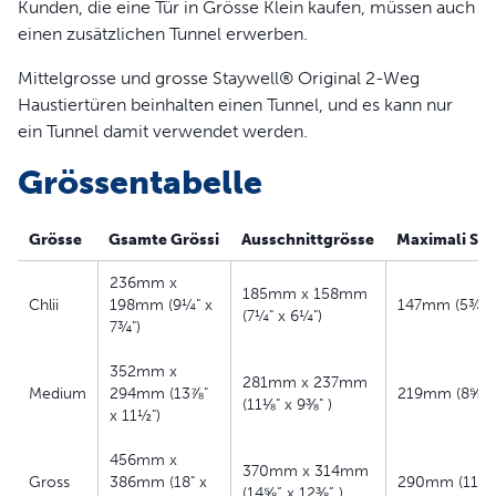
Kunden, die eine Tür in Grösse Klein kaufen, müssen auch
Starre, transparente Plastikklappe
einen zusätzlichen Tunnel erwerben.
Langlebiger Plastikrahmen
Passend für Holztüren, PVC, uPVC oder Metalltüren
Mittelgrosse und grosse Staywell® Original 2-Weg
Funktioniert mit Staywell® 700er Serie
Haustiertüren beinhalten einen Tunnel, und es kann nur
Tunnelverlängerung
ein Tunnel damit verwendet werden.
Grössentabelle
Grösse
Gsamte Grössi
Ausschnittgrösse
Maximali Sch
236mm x
185mm x 158mm
Chlii
198mm (9¼" x
147mm (5¾ Zo
(7¼" x 6¼")
7¾")
352mm x
281mm x 237mm
Medium
294mm (13⅞"
219mm (8⅝ Zo
(11⅛" x 9⅜" )
x 11½")
456mm x
370mm x 314mm
Gross
386mm (18" x
290mm (11⅜ Z
(14⅝” x 12⅜” )