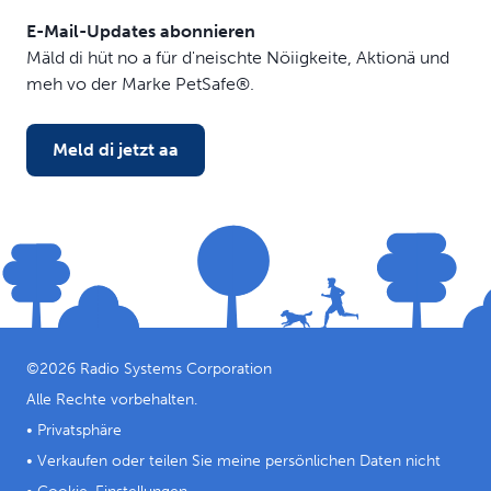
E-Mail-Updates abonnieren
Mäld di hüt no a für d'neischte Nöiigkeite, Aktionä und
meh vo der Marke PetSafe®.
Meld di jetzt aa
©
2026
Radio Systems Corporation
Alle Rechte vorbehalten.
•
Privatsphäre
•
Verkaufen oder teilen Sie meine persönlichen Daten nicht