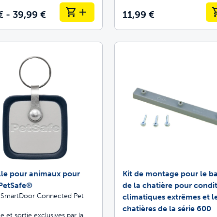
€ - 39,99 €
11,99 €
lle pour animaux pour
Kit de montage pour le ba
 PetSafe®
de la chatière pour condi
 SmartDoor Connected Pet
climatiques extrêmes et l
chatières de la série 600
e et sortie exclusives par la