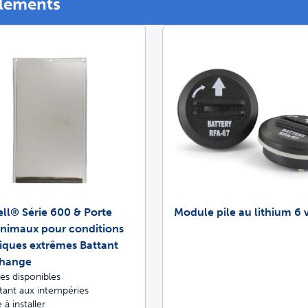
éléments
Trappes pour an
etez ScoopFree pour un contrôle des odeur
etez des solutions de clôture
fitez de promenades sans stress ensemble
ll® Série 600 & Porte
Module pile au lithium 6 v
animaux pour conditions
iques extrêmes Battant
change
lles disponibles
tant aux intempéries
 à installer