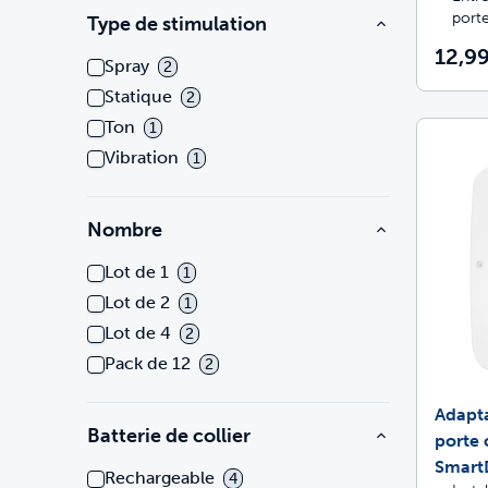
port
Type de stimulation
12,99
Spray
2
Statique
2
Ton
1
Vibration
1
Nombre
Lot de 1
1
Lot de 2
1
Lot de 4
2
Pack de 12
2
Adapta
Batterie de collier
porte
Smart
Rechargeable
4