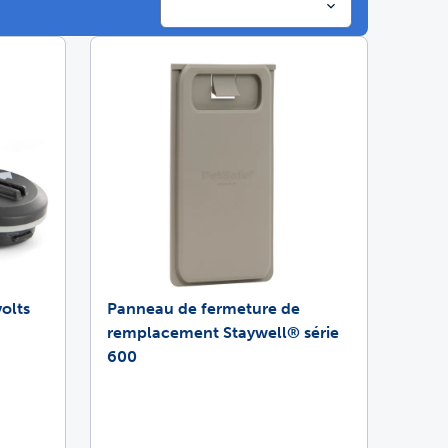
imaux conçues pour durer
s 4 fois meilleur
olts
Panneau de fermeture de
remplacement Staywell® série
600