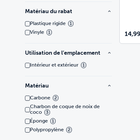
Matériau du rabat
Plastique rigide
1
Vinyle
1
14,99
Utilisation de l’emplacement
Intérieur et extérieur
1
Matériau
Carbone
2
Charbon de coque de noix de
coco
3
Éponge
1
Polypropylène
2