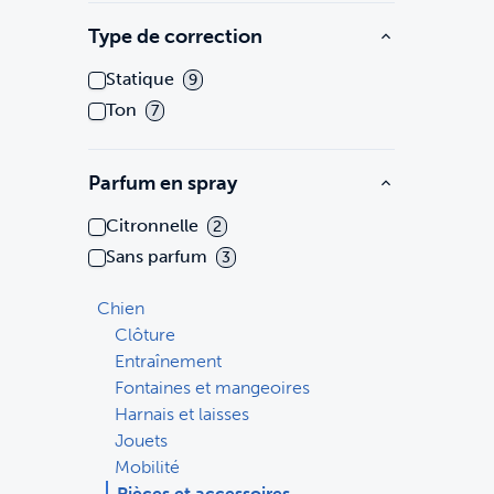
Type de correction
Statique
9
Ton
7
Parfum en spray
Citronnelle
2
Sans parfum
3
Chien
Clôture
Entraînement
Fontaines et mangeoires
Harnais et laisses
Jouets
Mobilité
Pièces et accessoires