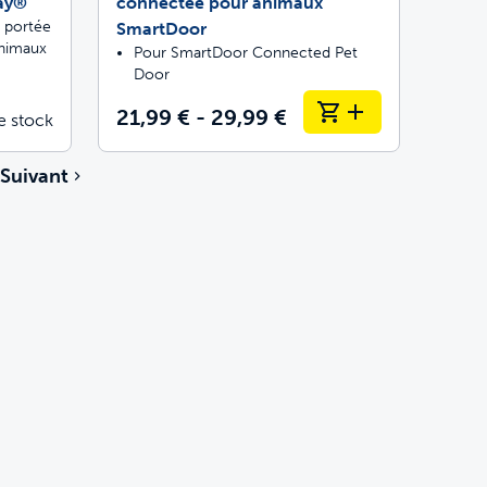
ay®
connectée pour animaux
e portée
SmartDoor
animaux
Pour SmartDoor Connected Pet
Door
21,99 € - 29,99 €
e stock
Suivant