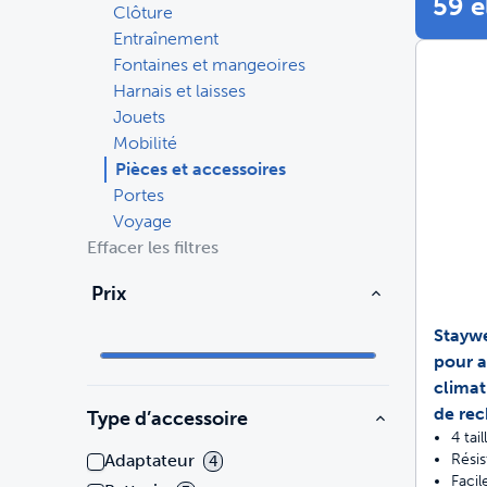
59 
Clôture
Entraînement
Voyage
Voyage
Bacs à litière et litière
Fontaines et mangeoires
Harnais et laisses
Entraînement
Portes
Achetez tous les produits
Jouets
Chats
Ach
Mobilité
Pièces et accessoires
Entraînement
Pièces et accessoires
Portes
Pièces et accessoires
Achetez tous les produits
Voyage
Chiens
Ach
Effacer les filtres
Tout acheter
Prix
Pro
Staywe
pour 
climat
de re
Type d’accessoire
4 tai
Résis
Adaptateur
4
Facile