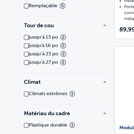
Insta
Remplaçable
5
Port
conn
méta
Tour de cou
89,99
jusqu’à 13 po
2
jusqu'à 16 po
2
jusqu’à 23 po
2
jusqu’à 27 po
2
Climat
Climats extrêmes
1
Matériau du cadre
Plastique durable
1
Module