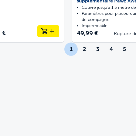
supplémentaire Pawz Aw
Couvre jusqu'à 1,5 mètre d
Paramètres pour plusieurs 
de compagnie
Imperméable
 €
49,99 €
Rupture d
1
2
3
4
5