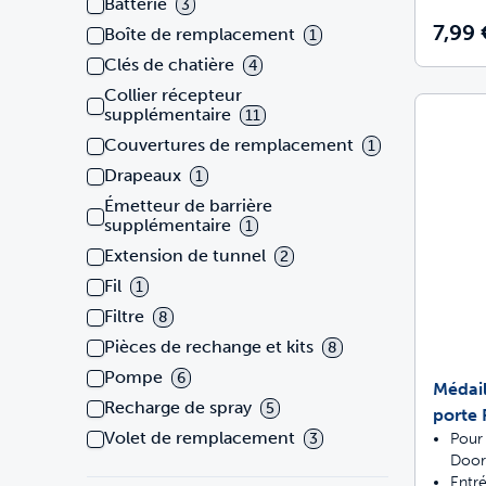
Batterie
3
7,99 
Boîte de remplacement
1
Clés de chatière
4
Collier récepteur
supplémentaire
11
Couvertures de remplacement
1
Drapeaux
1
Émetteur de barrière
supplémentaire
1
Extension de tunnel
2
Fil
1
Filtre
8
Pièces de rechange et kits
8
Pompe
6
Médai
Recharge de spray
5
porte
Volet de remplacement
Pour
3
Door
Entré