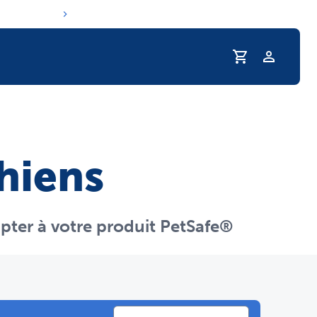
Profil
routine d'hydratation de votre animal
chiens
apter à votre produit PetSafe®