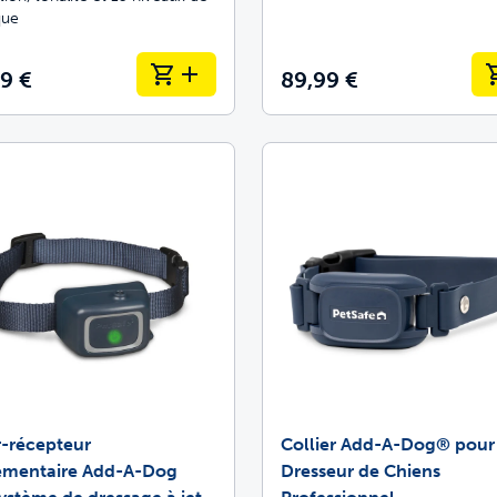
que
9 €
89,99 €
r-récepteur
Collier Add-A-Dog® pour
émentaire Add-A-Dog
Dresseur de Chiens