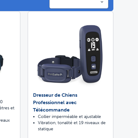
imaux conçues pour durer
s 4 fois meilleur
Dresseur de Chiens
00
Professionnel avec
tres et
Télécommande
Collier imperméable et ajustable
veaux
Vibration, tonalité et 19 niveaux de
statique