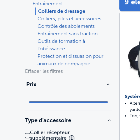
9 él
Entraînement
Colliers de dressage
Voyage
Voyage
Bacs à litière et litière
Colliers, piles et accessoires
Contrôle des aboiements
Entraînement
Portes
Achetez tous les produits
Entraînement sans traction
Chats
Ach
Outils de formation à
Pièces et accessoires
Entraînement
l'obéissance
Protection et dissuasion pour
Pièces et accessoires
Achetez tous les produits
animaux de compagnie
Chiens
Ach
Effacer les filtres
Tout acheter
Prix
Pro
Systèm
Alte
yards
Ton, 
Type d’accessoire
Collier récepteur
supplémentaire
1