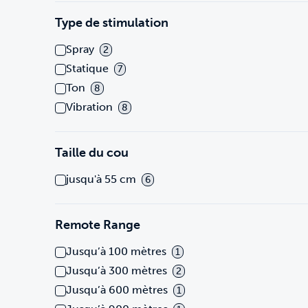
Type de stimulation
Spray
2
Statique
7
Ton
8
Vibration
8
Taille du cou
jusqu'à 55 cm
6
Remote Range
Jusqu’à 100 mètres
1
Jusqu’à 300 mètres
2
Jusqu’à 600 mètres
1