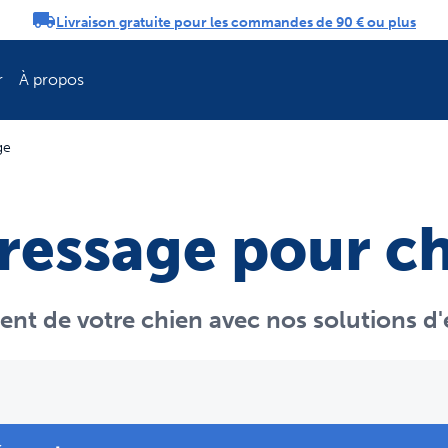
Livraison gratuite pour les commandes de 90 € ou plus
tifications
r
À propos
ge
Rafraîchissez la 
dressage pour c
nt de votre chien avec nos solutions d'