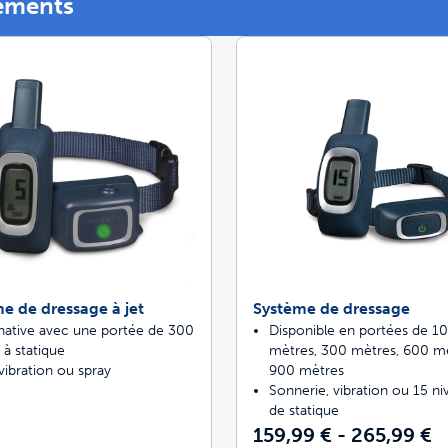
éments
Trappes pour an
etez ScoopFree pour un contrôle des odeur
etez des solutions de clôture
fitez de promenades sans stress ensemble
e de dressage à jet
Système de dressage
rnative avec une portée de 300
Disponible en portées de 1
 à statique
mètres, 300 mètres, 600 mè
vibration ou spray
900 mètres
Sonnerie, vibration ou 15 ni
de statique
159,99 € - 265,99 €