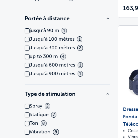
163,
Portée à distance
jusqu’à 90 m
1
Jusqu’à 100 mètres
1
Jusqu’à 300 mètres
2
up to 300 m
4
Jusqu’à 600 mètres
1
Jusqu’à 900 mètres
1
Type de stimulation
Spray
2
Dresse
Statique
7
Fonda
Ton
8
Télé
Colli
Vibration
8
Vibra