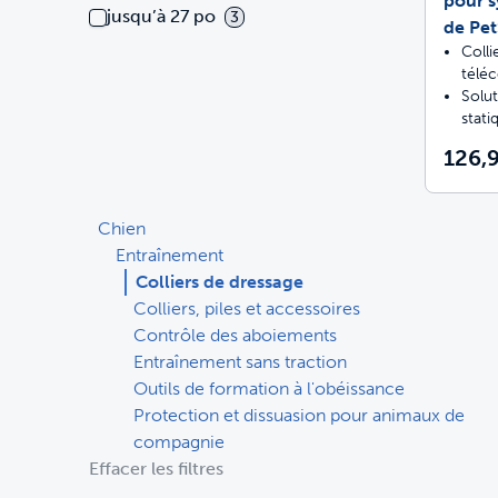
pour s
jusqu’à 27 po
3
de Pe
Coll
télé
Solut
stati
126,
Chien
Entraînement
Colliers de dressage
Colliers, piles et accessoires
Contrôle des aboiements
Entraînement sans traction
Outils de formation à l'obéissance
Protection et dissuasion pour animaux de
compagnie
Effacer les filtres