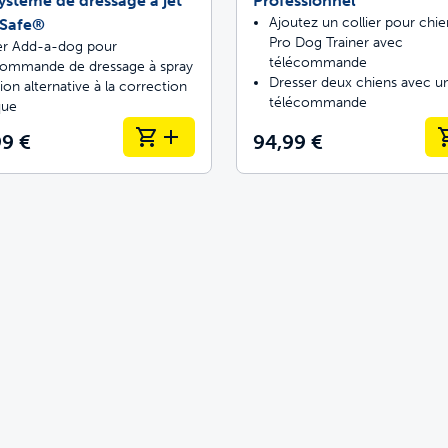
ystème de dressage à jet
Professionnel
Ajoutez un collier pour chi
tSafe®
Pro Dog Trainer avec
ier Add-a-dog pour
télécommande
commande de dressage à spray
Dresser deux chiens avec u
ion alternative à la correction
télécommande
que
99 €
94,99 €