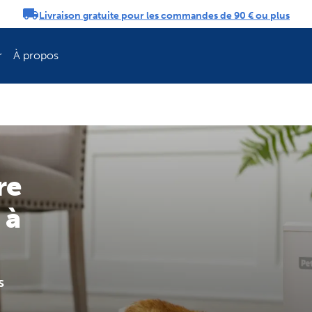
Livraison gratuite pour les commandes de 90 € ou plus
tifications
r
À propos
Rafraîchissez la 
re
 à
s