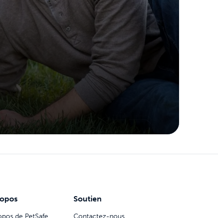
ropos
Soutien
opos de PetSafe
Contactez-nous