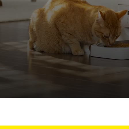
Trappes pour an
etez ScoopFree pour un contrôle des odeur
etez des solutions de clôture
fitez de promenades sans stress ensemble