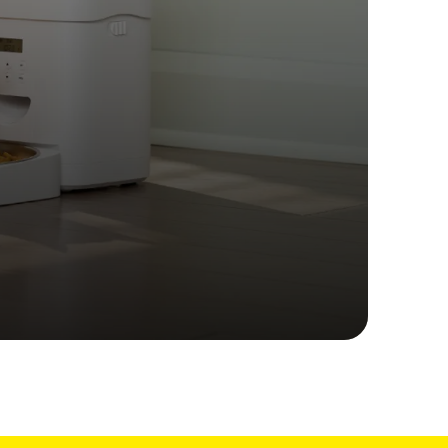
imaux conçues pour durer
s 4 fois meilleur