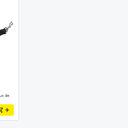
imaux conçues pour durer
s 4 fois meilleur
aux de