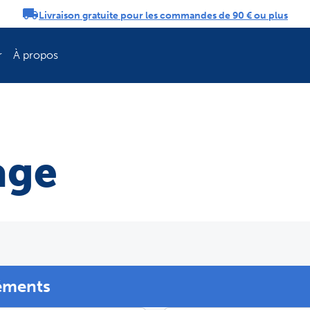
Livraison gratuite pour les commandes de 90 € ou plus
tifications
r
À propos
Rafraîchissez la 
age
éments