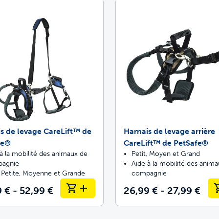
Trappes pour an
etez ScoopFree pour un contrôle des odeur
etez des solutions de clôture
s de levage CareLift™ de
Harnais de levage arrière
fitez de promenades sans stress ensemble
fe®
CareLift™ de PetSafe®
à la mobilité des animaux de
Petit, Moyen et Grand
agnie
Aide à la mobilité des anim
e Petite, Moyenne et Grande
compagnie
 € - 52,99 €
26,99 € - 27,99 €