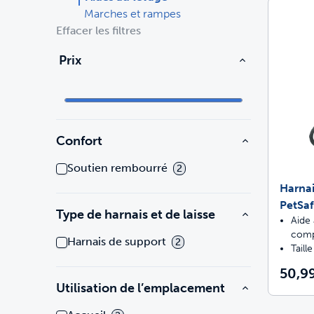
Marches et rampes
Effacer les filtres
Voyage
Voyage
Bacs à litière et litière
Prix
Entraînement
Portes
Achetez tous les produits
Chats
Ach
Pièces et accessoires
Entraînement
Confort
Pièces et accessoires
Achetez tous les produits
Chiens
Ach
Soutien rembourré
2
Tout acheter
Harnai
Pro
PetSa
Type de harnais et de laisse
Aide 
comp
Harnais de support
2
Taill
50,99
Utilisation de l’emplacement