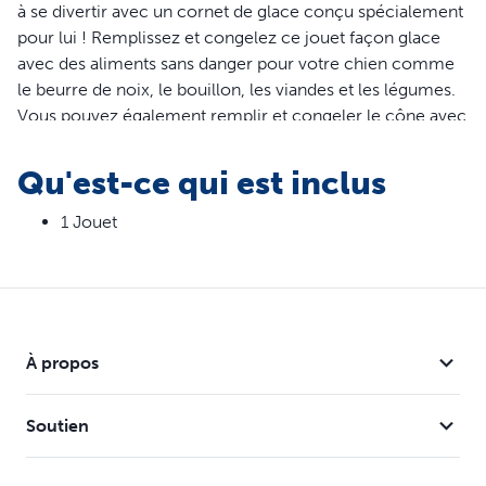
à se divertir avec un cornet de glace conçu spécialement
pour lui ! Remplissez et congelez ce jouet façon glace
avec des aliments sans danger pour votre chien comme
le beurre de noix, le bouillon, les viandes et les légumes.
Vous pouvez également remplir et congeler le cône avec
la nourriture humide de votre chien pour une
alimentation progressive qu'il aura tout le loisir de
Qu'est-ce qui est inclus
savourer. Le caoutchouc sans BPA est parfumé à la vanille
pour que votre chien reste heureux, même après que les
1 Jouet
anneaux de friandises aient disparu ! Et il peut être mis au
lave-vaisselle dans le panier supérieur pour plus de
commodité. Votre animal mérite le meilleur. PetSafe®
vous aide à garder votre animal sain, heureux et en
sécurité.
À propos
Caractéristiques
Soutien
Combat l'ennui et atténue l'anxiété en gardant votre
chien occupé et engagé