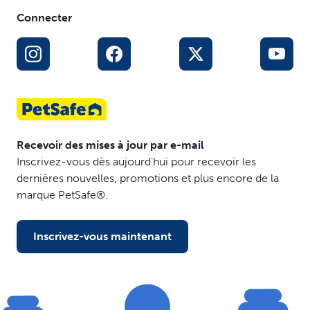
Remplissez-le d'en-cas surgelés pour occuper votre
Connecter
chien pendant 20 à 30 minutes de jeu
En mastiquant les rainures et les crevasses, votre chien
nettoie ses dents et ses gencives
Le caoutchouc parfumé à la vanille est sans BPA
Lavable au lave-vaisselle, panier supérieur
Taille petit adaptée aux chiens pesant entre 3,6 et 14 kg
; taille moyen/grand adaptée aux chiens pesant entre
14 et 36 kg
Recevoir des mises à jour par e-mail
Inscrivez-vous dès aujourd'hui pour recevoir les
dernières nouvelles, promotions et plus encore de la
marque PetSafe®.
Inscrivez-vous maintenant