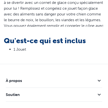
à se divertir avec un cornet de glace conçu spécialement
pour lui ! Remplissez et congelez ce jouet façon glace
avec des aliments sans danger pour votre chien comme
le beurre de noix, le bouillon, les viandes et les légumes.
Vous pouvez également remplir et congeler le cône avec
la nourriture humide de votre chien pour une
alimentation progressive qu'il aura tout le loisir de
Qu'est-ce qui est inclus
savourer. Le caoutchouc sans BPA est parfumé à la vanille
pour que votre chien reste heureux, même après que les
1 Jouet
anneaux de friandises aient disparu ! Et il peut être mis au
lave-vaisselle dans le panier supérieur pour plus de
commodité. Votre animal mérite le meilleur. PetSafe®
vous aide à garder votre animal sain, heureux et en
sécurité.
À propos
Caractéristiques
Soutien
Combat l'ennui et atténue l'anxiété en gardant votre
chien occupé et engagé