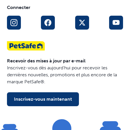
Remplissez-le d'en-cas surgelés pour occuper votre
Connecter
chien pendant 20 à 30 minutes de jeu
En mastiquant les rainures et les crevasses, votre chien
nettoie ses dents et ses gencives
Le caoutchouc parfumé à la vanille est sans BPA
Lavable au lave-vaisselle, panier supérieur
Taille petit adaptée aux chiens pesant entre 3,6 et 14 kg
; taille moyen/grand adaptée aux chiens pesant entre
14 et 36 kg
Recevoir des mises à jour par e-mail
Inscrivez-vous dès aujourd'hui pour recevoir les
dernières nouvelles, promotions et plus encore de la
marque PetSafe®.
Inscrivez-vous maintenant