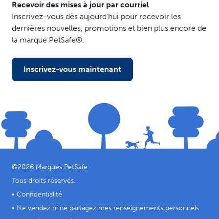
Recevoir des mises à jour par courriel
maximum pour éviter tout blocage brutal
Inscrivez-vous dès aujourd’hui pour recevoir les
Exploration en toute sécurité : le harnais Easy Walk™
dernières nouvelles, promotions et bien plus encore de
vous permet de promener votre chat en toute sécurité
la marque PetSafe®.
pour que vous puissiez profiter du plein air ensemble
Inscrivez-vous maintenant
©
2026
Marques PetSafe
Tous droits réservés.
•
Confidentialité
•
Ne vendez ni ne partagez mes renseignements personnels