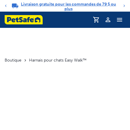
Livraison gratuite pour les commandes de 79 $ ou
Carrousel de notifications
plus
Profil
Boutique
Harnais pour chats Easy Walk™