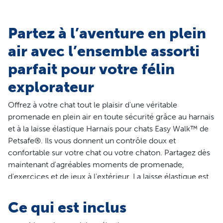
Partez à l’aventure en plein
air avec l’ensemble assorti
parfait pour votre félin
explorateur
Offrez à votre chat tout le plaisir d'une véritable
promenade en plein air en toute sécurité grâce au harnais
et à la laisse élastique Harnais pour chats Easy Walk™ de
Petsafe®. Ils vous donnent un contrôle doux et
confortable sur votre chat ou votre chaton. Partagez dès
maintenant d'agréables moments de promenade,
d'exercices et de jeux à l'extérieur. La laisse élastique est
spécialement conçue pour vous permettre de garder un
contrôle doux et sûr sur votre chat. Quand le chat
Ce qui est inclus
avance, la laisse suit ses mouvements et se resserre