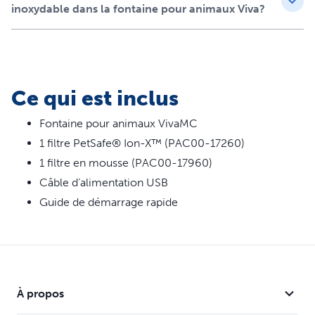
Imite l'eau qui coule pour encourager votre chat à
inoxydable dans la fontaine pour animaux Viva?
boire davantage
Jusqu'à 7 fois moins de nettoyage et pompe
silencieuse pour une hydratation en toute tranquillité
Facile à nettoyer avec une conception simple
Pratique pour les maîtres d'animaux de compagnie,
Ce qui est inclus
avec moins d'entretien requis
Fontaine pour animaux VivaMC
1 filtre PetSafe® Ion-X™ (PAC00-17260)
1 filtre en mousse (PAC00-17960)
Câble d’alimentation USB
Guide de démarrage rapide
À propos