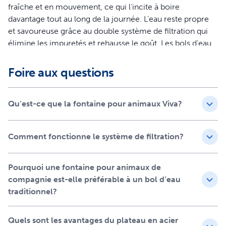
fraîche et en mouvement, ce qui l’incite à boire
davantage tout au long de la journée. L’eau reste propre
et savoureuse grâce au double système de filtration qui
élimine les impuretés et rehausse le goût. Les bols d’eau
traditionnels ne peuvent tout simplement pas rivaliser
avec un tel niveau de service. Ce n’est pas seulement un
Foire aux questions
plaisir pour votre chien – les propriétaires d’animaux
peuvent dire adieu à la corvée quotidienne de remplir et
de nettoyer le bol d’eau de leur compagnon! Offrez à
Qu’est-ce que la fontaine pour animaux Viva?
votre chien une fontaine dont il tombera amoureux dès la
première gorgée avec la fontaine pour animaux Viva de
Comment fonctionne le système de filtration?
1,8 litre ou de 4,1 litres.
Caractéristiques
Pourquoi une fontaine pour animaux de
compagnie est-elle préférable à un bol d’eau
Capacité en eau de 1,8 litre o 4,1 litre et filtration
traditionnel?
double couche pour que les chats et petits chiens
profitent d'une eau bonne et propre pour toute la
journée
Quels sont les avantages du plateau en acier