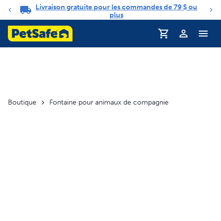
Livraison gratuite pour les commandes de 79 $ ou
Carrousel de notifications
plus
Profil
Boutique
Fontaine pour animaux de compagnie