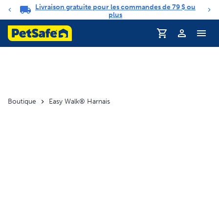
Livraison gratuite pour les commandes de 79 $ ou
Carrousel de notifications
plus
Profil
Boutique
Easy Walk® Harnais