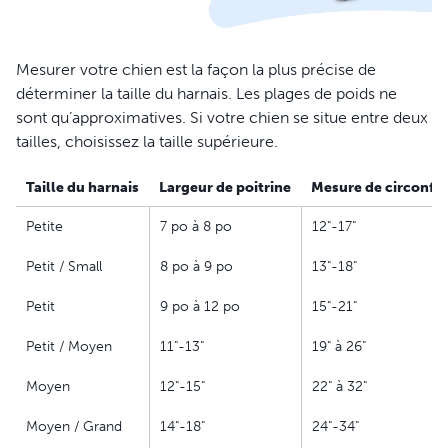
Mesurer votre chien est la façon la plus précise de
déterminer la taille du harnais. Les plages de poids ne
sont qu’approximatives. Si votre chien se situe entre deux
tailles, choisissez la taille supérieure.
Taille du harnais
Largeur de poitrine
Mesure de circonfé
Petite
7 po à 8 po
12"-17"
Petit / Small
8 po à 9 po
13"-18"
Petit
9 po à 12 po
15"-21"
Petit / Moyen
11"-13"
19" à 26"
Moyen
12"-15"
22" à 32"
Moyen / Grand
14"-18"
24"-34"