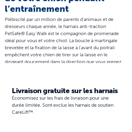
l’entraînement
Plébiscité par un million de parents d'animaux et de
dresseurs chaque année, le harnais anti-traction
PetSafe® Easy Walk est le compagnon de promenade
idéal pour vous et votre chiot. La boucle à martingale
brevetée et la fixation de la laisse à l'avant du poitrail
empêchent votre chien de tirer sur la laisse en le
dirigeant doucement dans la direction que vous prenez.
Plus de risque d'étouffement ou d'étranglement, ce
harnais est conçu pour reposer sur le poitrail de votre
chien plutôt que sur sa gorge. Ce harnais est idéal pour
Livraison gratuite sur les harnais
les chiens qui tirent peu ou modérément sur leur laisse, il
est disponible dans une variété de couleurs et de
Économisez sur les frais de livraison pour une
modèles pour permettre à votre chiot de se promener
durée limitée. Sont exclus les harnais de soutien
avec classe. S'ajustant parfaitement en quelques minutes,
CareLift™.
ce harnais est prêt à passer à l'action quand vous l'êtes
Votre animal mérite ce qu'il y a de meilleur. PetSafe®