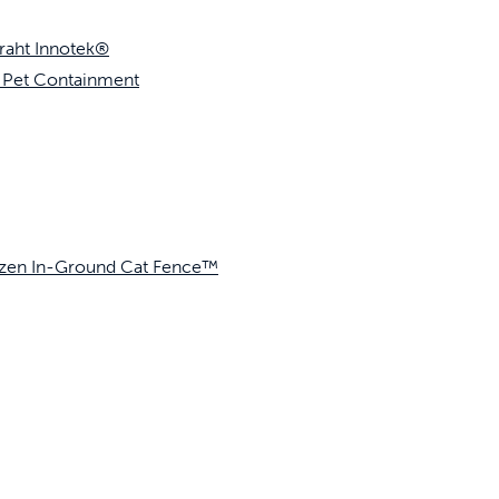
raht Innotek®
 Pet Containment
atzen In-Ground Cat Fence™