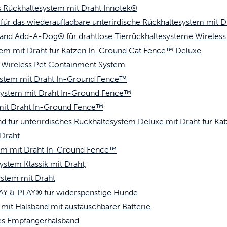
s Rückhaltesystem mit Draht Innotek®
ür das wiederaufladbare unterirdische Rückhaltesystem mit D
and Add-A-Dog® für drahtlose Tierrückhaltesysteme Wireless
em mit Draht für Katzen In-Ground Cat Fence™ Deluxe
m Wireless Pet Containment System
ystem mit Draht In-Ground Fence™
system mit Draht In-Ground Fence™
mit Draht In-Ground Fence™
d für unterirdisches Rückhaltesystem Deluxe mit Draht für K
 Draht
tem mit Draht In-Ground Fence™
stem Klassik mit Draht;
stem mit Draht
AY & PLAY® für widerspenstige Hunde
it Halsband mit austauschbarer Batterie
es Empfängerhalsband