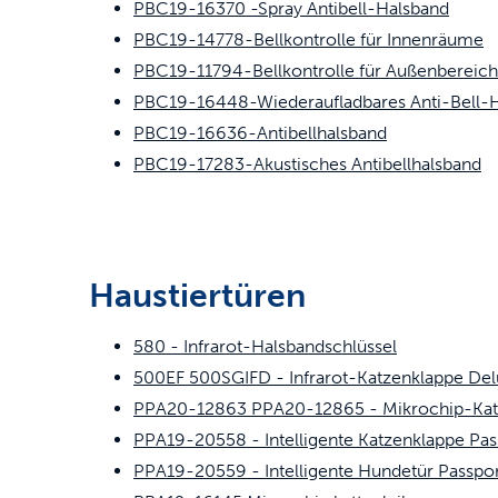
PBC19-16370 -Spray Antibell-Halsband
PBC19-14778-Bellkontrolle für Innenräume
PBC19-11794-Bellkontrolle für Außenbereic
PBC19-16448-Wiederaufladbares Anti-Bell-H
PBC19-16636-Antibellhalsband
PBC19-17283-Akustisches Antibellhalsband
Haustiertüren
580 - Infrarot-Halsbandschlüssel
500EF 500SGIFD - Infrarot-Katzenklappe Del
PPA20-12863 PPA20-12865 - Mikrochip-Katz
PPA19-20558 - Intelligente Katzenklappe Pa
PPA19-20559 - Intelligente Hundetür Passpo