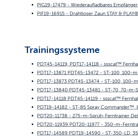
PIG19-17479 - Wiederaufladbares Empfängerh
PIF19-16915 - Drahtloser Zaun STAY & PLAY®
Trainingssysteme
PDT45-14119, PDT17-14118 - ssscat™ Fernha
PDT17-13871 PDT45-13472 - ST-100, 100-m-F
PDT17-13873 PDT45-13474 - ST-100, 100-m-
PDT17-13840 PDT45-13481 - ST-70, 70-m-St
PDT17-14118 PDT45-14119 - ssscat™ Fernhal
PDT19-14182 - ST-85 Spray Commander™, 8
PDT20-11738 - 275-m-Sprüh-Ferntrainer De
PDT20-11939 PDT20-11977 - 350-m-Ferntrain
PDT17-14589 PDT19-14590 - ST-350-LD, 350