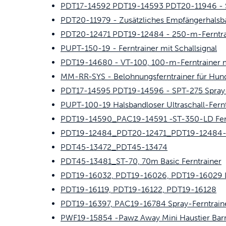
PDT17-14592 PDT19-14593 PDT20-11946 - S
PDT20-11979 - Zusätzliches Empfängerhal
PDT20-12471 PDT19-12484 - 250-m-Ferntra
PUPT-150-19 - Ferntrainer mit Schallsignal
PDT19-14680 - VT-100, 100-m-Ferntrainer m
MM-RR-SYS - Belohnungsferntrainer für Hund
PDT17-14595 PDT19-14596 - SPT-275 Spray-
PUPT-100-19 Halsbandloser Ultraschall-Fernt
PDT19-14590_PAC19-14591 -ST-350-LD Fernt
PDT19-12484_PDT20-12471_PDT19-12484-VT-
PDT45-13472_PDT45-13474
PDT45-13481_ST-70, 70m Basic Ferntrainer
PDT19-16032, PDT19-16026, PDT19-16029 Li
PDT19-16119, PDT19-16122, PDT19-16128
PDT19-16397, PAC19-16784 Spray-Ferntrain
PWF19-15854 -Pawz Away Mini Haustier Barr