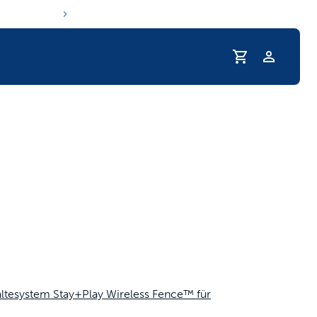
Profil
e Trinkgewohnheiten Ihres Haustiers
ltesystem Stay+Play Wireless Fence™ für