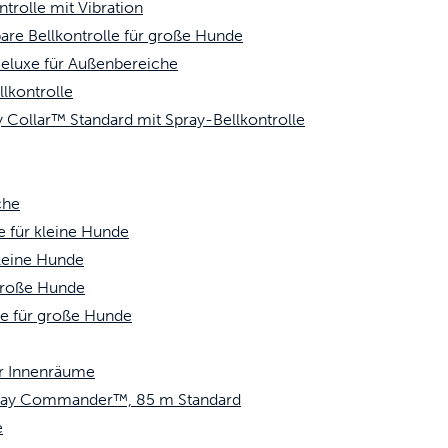
rolle mit Vibration
e Bellkontrolle für große Hunde
eluxe für Außenbereiche
lkontrolle
Collar™ Standard mit Spray-Bellkontrolle
che
e für kleine Hunde
kleine Hunde
große Hunde
xe für große Hunde
ür Innenräume
pray Commander™, 85 m Standard
e