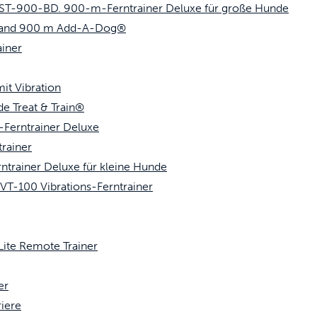
T-900-BD. 900-m-Ferntrainer Deluxe für große Hunde
sband 900 m Add-A-Dog®
iner
it Vibration
e Treat & Train®
Ferntrainer Deluxe
rainer
rainer Deluxe für kleine Hunde
100 Vibrations-Ferntrainer
te Remote Trainer
er
iere