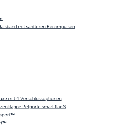
he
alsband mit sanfteren Reizimpulsen
uxe mit 4 Verschlussoptionen
enklappe Petporte smart flap®
ssport™
rt™