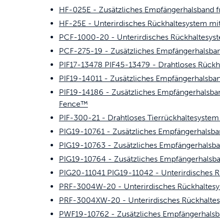
HF-025E - Zusätzliches Empfängerhalsband fü
Spiele
Katzentoiletten & Streu
Spiele
HF-25E - Unterirdisches Rückhaltesystem mi
PCF-1000-20 - Unterirdisches Rückhaltesyst
Teile und Zubehör
Reisen
Alli Katzen Produkte kaufe
Kau
PCF-275-19 - Zusätzliches Empfängerhalsban
PIF17-13478 PIF45-13479 - Drahtloses Rückh
Trinkbrunnen und Futterautomaten
Mobilität
PIF19-14011 - Zusätzliches Empfängerhalsban
PIF19-14186 - Zusätzliches Empfängerhalsban
Teile und Zubehör
Alli Hund Produkte kaufe
Zau
Fence™
PIF-300-21 - Drahtloses Tierrückhaltesyste
Alles kaufen
PIG19-10761 - Zusätzliches Empfängerhalsba
Gen
PIG19-10763 - Zusätzliches Empfängerhalsba
PIG19-10764 - Zusätzliches Empfängerhalsba
PIG20-11041 PIG19-11042 - Unterirdisches R
PRF-3004W-20 - Unterirdisches Rückhaltes
PRF-3004XW-20 - Unterirdisches Rückhaltes
PWF19-10762 - Zusätzliches Empfängerhalsba