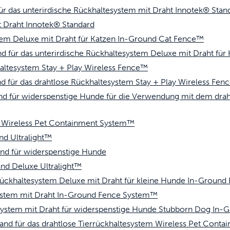
r das unterirdische Rückhaltesystem mit Draht Innotek® Stan
Tierklappen, die 
t Draht Innotek® Standard
em Deluxe mit Draht für Katzen In-Ground Cat Fence™
fe ScoopFree für bis zu 4-mal bessere Ge
d für das unterirdische Rückhaltesystem Deluxe mit Draht fü
altesystem Stay + Play Wireless Fence™
d für das drahtlose Rückhaltesystem Stay + Play Wireless Fe
d für widerspenstige Hunde für die Verwendung mit dem drah
nlos einkaufen
m Wireless Pet Containment System™
nd Ultralight™
iessen Sie stressfreie Spaziergänge zus
nd für widerspenstige Hunde
nd Deluxe Ultralight™
ückhaltesystem Deluxe mit Draht für kleine Hunde In-Groun
ystem mit Draht In-Ground Fence System™
ystem mit Draht für widerspenstige Hunde Stubborn Dog In
nd für das drahtlose Tierrückhaltesystem Wireless Pet Cont