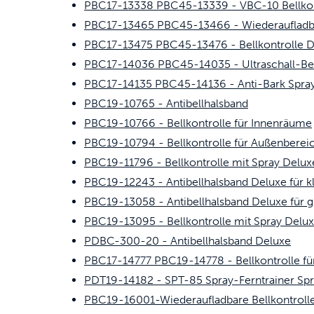
PBC17-13338 PBC45-13339 - VBC-10 Bellkont
PBC17-13465 PBC45-13466 - Wiederaufladbar
PBC17-13475 PBC45-13476 - Bellkontrolle D
PBC17-14036 PBC45-14035 - Ultraschall-Bel
PBC17-14135 PBC45-14136 - Anti-Bark Spray 
PBC19-10765 - Antibellhalsband
PBC19-10766 - Bellkontrolle für Innenräume
PBC19-10794 - Bellkontrolle für Außenberei
PBC19-11796 - Bellkontrolle mit Spray Delux
PBC19-12243 - Antibellhalsband Deluxe für 
PBC19-13058 - Antibellhalsband Deluxe für 
PBC19-13095 - Bellkontrolle mit Spray Delu
PDBC-300-20 - Antibellhalsband Deluxe
PBC17-14777 PBC19-14778 - Bellkontrolle f
PDT19-14182 - SPT-85 Spray-Ferntrainer S
PBC19-16001-Wiederaufladbare Bellkontroll