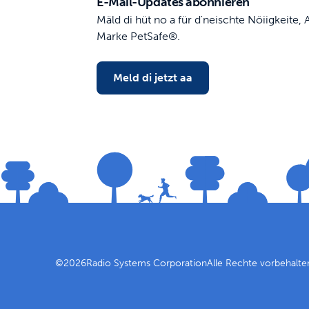
E-Mail-Updates abonnieren
Mäld di hüt no a für d'neischte Nöiigkeite
Marke PetSafe®.
Meld di jetzt aa
©
2026
Radio Systems Corporation
Alle Rechte vorbehalte