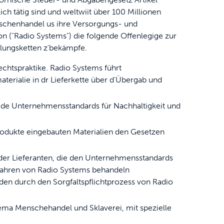
gebaut sind, um zu halten
ich tätig sind und weltwiit über 100 Millionen
nschenhandel us ihre Versorgungs- und
n ("Radio Systems") die folgende Offenlegige zur
lungsketten z'bekämpfe.
ruchskontrolle
echtspraktike. Radio Systems führt
terialie in dr Lieferkette über d'Übergab und
 vo de Unternehmensstandards für Nachhaltigkeit und
 Produkte eingebauten Materialien den Gesetzen
ammen
oder Lieferanten, die den Unternehmensstandards
rfahren von Radio Systems behandeln
en durch den Sorgfaltspflichtprozess von Radio
hema Menschehandel und Sklaverei, mit spezielle