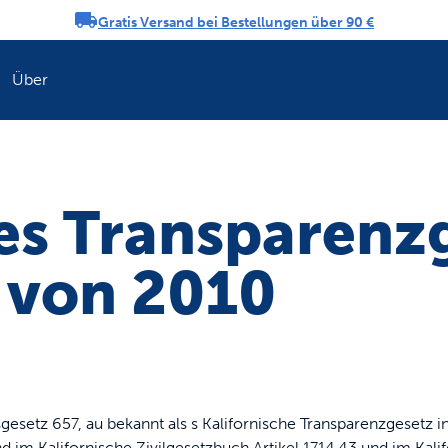
Gratis Versand bei Bestellungen über 90 €
ngs-Karussell
Über
Erfrischen Sie di
es Transparenzg
 von 2010
esetz 657, au bekannt als s Kalifornische Transparenzgesetz i
 im Kalifornische Zivilgesetzbuch Artikel 1714.43 und im Kali