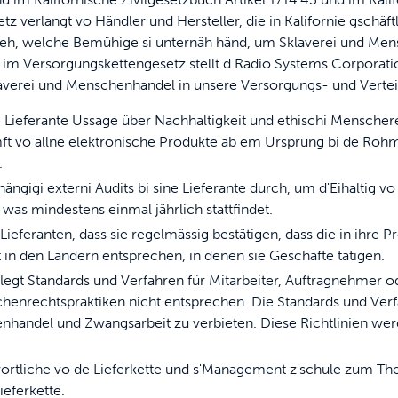
Tierklappen, die 
 verlangt vo Händler und Hersteller, die in Kalifornie gschäftl
 geh, welche Bemühige si unternäh händ, um Sklaverei und Me
 im Versorgungskettengesetz stellt d Radio Systems Corporatio
averei und Menschenhandel in unsere Versorgungs- und Vertei
fe ScoopFree für bis zu 4-mal bessere Ge
e Lieferante Ussage über Nachhaltigkeit und ethischi Menscher
ft vo allne elektronische Produkte ab em Ursprung bi de Rohma
.
nlos einkaufen
hängigi externi Audits bi sine Lieferante durch, um d'Eihaltig
was mindestens einmal jährlich stattfindet.
 Lieferanten, dass sie regelmässig bestätigen, dass die in ihre
iessen Sie stressfreie Spaziergänge zus
n den Ländern entsprechen, in denen sie Geschäfte tätigen.
flegt Standards und Verfahren für Mitarbeiter, Auftragnehmer 
chenrechtspraktiken nicht entsprechen. Die Standards und Ve
andel und Zwangsarbeit zu verbieten. Diese Richtlinien werd
ntwortliche vo de Lieferkette und s'Management z'schule zum T
ieferkette.