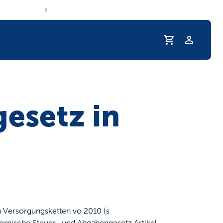
Profil
e Trinkgewohnheiten Ihres Haustiers
esetz in
n Versorgungsketten vo 2010 (s
fornische Steuer- und Abgabengesetz Artikel