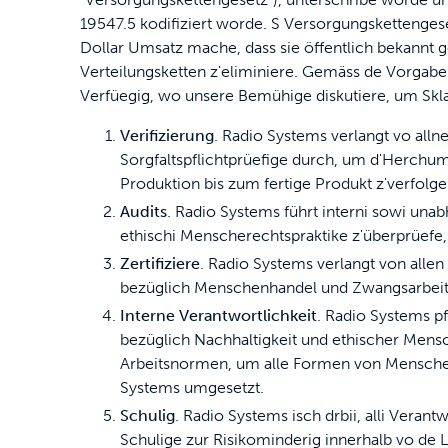
19547.5 kodifiziert worde. S Versorgungskettengesetz
Spiele
Katzentoiletten & Streu
Spiele
Dollar Umsatz mache, dass sie öffentlich bekannt
Verteilungsketten z'eliminiere. Gemäss de Vorgabe
Verfüegig, wo unsere Bemühige diskutiere, um Skl
Teile und Zubehör
Reisen
Alli Katzen Produkte kaufe
Kau
Verifizierung
. Radio Systems verlangt vo alln
Trinkbrunnen und Futterautomaten
Mobilität
Sorgfaltspflichtprüefige durch, um d'Herchum
Produktion bis zum fertige Produkt z'verfolge
Teile und Zubehör
Alli Hund Produkte kaufe
Zau
Audits
. Radio Systems führt interni sowi unab
ethischi Menscherechtspraktike z'überprüefe, 
Alles kaufen
Zertifiziere
. Radio Systems verlangt von allen
Gen
bezüglich Menschenhandel und Zwangsarbeit i
Interne Verantwortlichkeit
. Radio Systems p
bezüglich Nachhaltigkeit und ethischer Mens
Arbeitsnormen, um alle Formen von Menschenh
Systems umgesetzt.
Schulig
. Radio Systems isch drbii, alli Vera
Schulige zur Risikominderig innerhalb vo de L