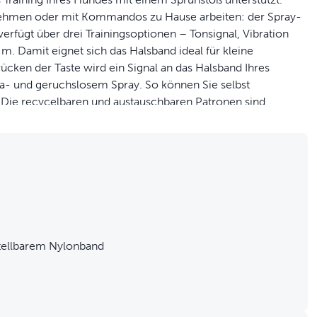
rnehmen oder mit Kommandos zu Hause arbeiten: der Spray-
erfügt über drei Trainingsoptionen – Tonsignal, Vibration
. Damit eignet sich das Halsband ideal für kleine
ken der Taste wird ein Signal an das Halsband Ihres
la- und geruchslosem Spray. So können Sie selbst
. Die recycelbaren und austauschbaren Patronen sind
ladbar, es sind also keine zusätzlichen Batterien
6 kg und mehr und einem Halsumfang von bis zu 68 cm. Der
ge Momente“ mit Ihrem Haustier zu erleben.
h einen kleinen Sprüher Citronella oder geruchloses Spray
rrigieren.
stellbarem Nylonband
bend lautes Tonsignal ausgegeben.
tes Vibrationssignal ausgelöst.
e Ihren Hund auch über weitere Entfernungen trainieren.
rainer-Halsband und der Handsender sind über ein USB-
ist; ladung hält für bis zu 40 Stunden