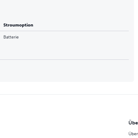
 Spray und eine Nachfüllpatrone Zitronella können jeweils
 rote LED-Leuchte blinkt, wenn der Batteriestand niedrig ist
Stroumoption
edrig ist.
Batterie
Übe
Über