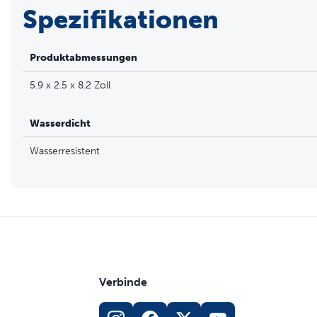
Spezifikationen
Einfach zu ersetzende Nachfüllpatronen – Ein geruchloses
bis zu 35 Sprühstöße abgeben
Anzeige für niedrigen Sprayinhalt und Batteriestand – Eine
Produktabmessungen
und eine gelbe LED-Leuchte blinkt, wenn der Sprayinhalt ni
5.9 x 2.5 x 8.2 Zoll
Wasserdicht
Wasserresistent
Verbinde