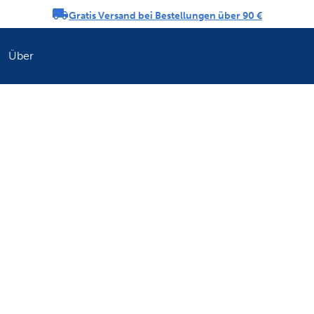
Gratis Versand bei Bestellungen über 90 €
ngs-Karussell
Über
Erfrischen Sie di