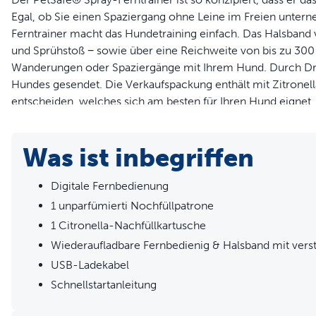
Egal, ob Sie einen Spaziergang ohne Leine im Freien unte
Ferntrainer macht das Hundetraining einfach. Das Halsband v
und Sprühstoß − sowie über eine Reichweite von bis zu 300 m
Wanderungen oder Spaziergänge mit Ihrem Hund. Durch Drüc
Hundes gesendet. Die Verkaufspackung enthält mit Zitronel
entscheiden, welches sich am besten für Ihren Hund eignet
praktisch zu bedienen und sauber. Das Halsband ist wiederauf
erforderlich. Passend für Hunde mit einem Gewicht von 3,
Was ist inbegriffen
PetSafe® Ferntrainer unterstützt Sie dabei, viele „großarti
Produktinformation
Digitale Fernbedienung
1 unparfümierti Nochfüllpatrone
Sprühstoß - Mit einem Spray-Ferntrainer lassen sich durc
1 Citronella-Nachfüllkartusche
zahlreiche unerwünschte Verhaltensweisen bei Hunden ko
Wiederaufladbare Fernbedienig & Halsband mit ver
Tonsignal - Mit dieser Trainingsoption wird ein gleichblei
Vibrationssignal - Mit dieser Trainingsoption wird ein leich
USB-Ladekabel
300 m Reichweite - Dank der hohen Reichweite können Si
Schnellstartanleitung
Keine Batterien erforderlich – Das PetSafe® Spray-Fernt
Ladegerät wiederaufladbar, wenn der Batteriestand niedrig 