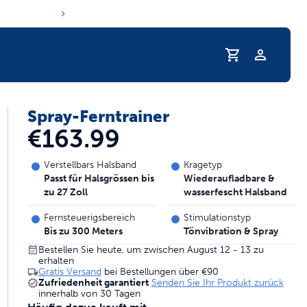
Profil
Spray-Ferntrainer
e Trinkgewohnheiten Ihres Haustiers
€163.99
Verstellbars Halsband
Kragetyp
Passt für Halsgrössen bis
Wiederaufladbare &
zu 27 Zoll
wasserfescht Halsband
Fernsteuerigsbereich
Stimulationstyp
Bis zu 300 Meters
Tönvibration & Spray
Bestellen Sie heute, um zwischen August 12 - 13 zu
erhalten
Gratis Versand
bei Bestellungen über
€90
Zufriedenheit garantiert
Senden Sie Ihr Produkt zurück
innerhalb von 30 Tagen