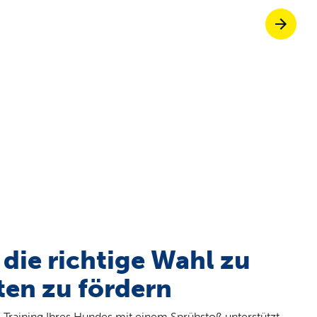
Tierklappen, die 
fe ScoopFree für bis zu 4-mal bessere Ge
nlos einkaufen
iessen Sie stressfreie Spaziergänge zus
die richtige Wahl zu
ten zu fördern
s Training Ihres Hundes mit einem Sprühstoß unterstützt.