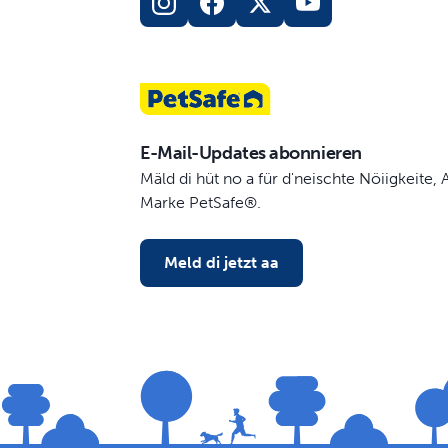
E-Mail-Updates abonnieren
Mäld di hüt no a für d'neischte Nöiigkeite
Marke PetSafe®.
Meld di jetzt aa