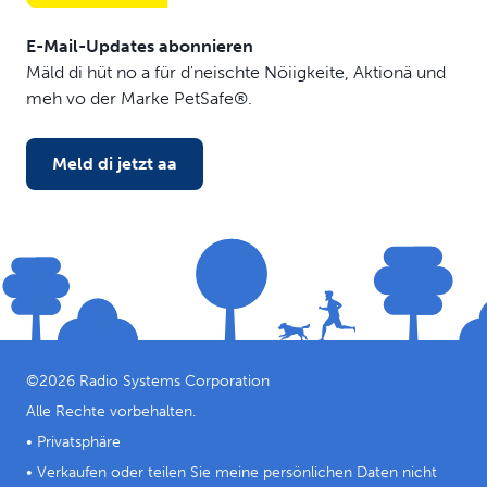
E-Mail-Updates abonnieren
Mäld di hüt no a für d'neischte Nöiigkeite, Aktionä und
meh vo der Marke PetSafe®.
Meld di jetzt aa
©
2026
Radio Systems Corporation
Alle Rechte vorbehalten.
•
Privatsphäre
•
Verkaufen oder teilen Sie meine persönlichen Daten nicht