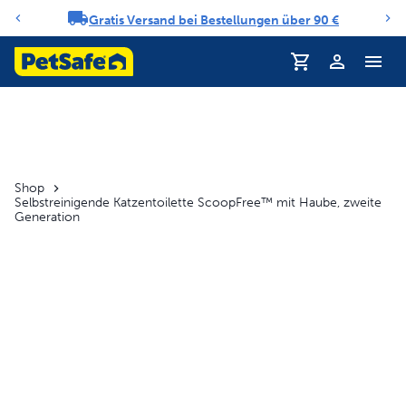
Gratis Versand bei Bestellungen über 90 €
Benachrichtigungs-Karussell
Profil
Shop
Selbstreinigende Katzentoilette ScoopFree™ mit Haube, zweite
Generation