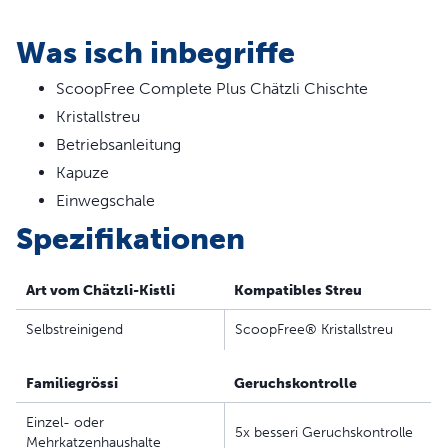
schnell und sauber möglich.
Zur Überwachung der Gesundheit Ihrer Katze – Der
Was isch inbegriffe
Gesundheitsmonitor verfolgt, wie oft Ihre Katze die
Katzentoilette benutzt.
ScoopFree Complete Plus Chätzli Chischte
Kristallstreu
Betriebsanleitung
Kapuze
Einwegschale
Spezifikationen
Art vom Chätzli-Kistli
Kompatibles Streu
Selbstreinigend
ScoopFree® Kristallstreu
Familiegrössi
Geruchskontrolle
Einzel- oder
5x besseri Geruchskontrolle
Mehrkatzenhaushalte