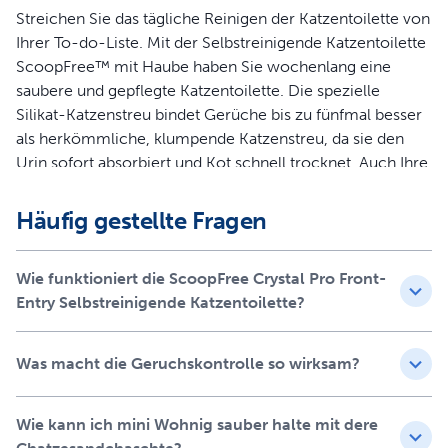
Streichen Sie das tägliche Reinigen der Katzentoilette von
Ihrer To-do-Liste. Mit der Selbstreinigende Katzentoilette
ScoopFree™ mit Haube haben Sie wochenlang eine
saubere und gepflegte Katzentoilette. Die spezielle
Silikat-Katzenstreu bindet Gerüche bis zu fünfmal besser
als herkömmliche, klumpende Katzenstreu, da sie den
Urin sofort absorbiert und Kot schnell trocknet. Auch Ihre
Böden bleiben sauberer, da die Katzenstreu zu 99 %
staubfrei ist und nicht an den Pfoten haften bleibt.
Häufig gestellte Fragen
Sicherheitssensoren sorgen dafür, dass der Rechenzyklus
nur ausgeführt wird, während sich keine Katze auf der
Wie funktioniert die ScoopFree Crystal Pro Front-
Toilette befindet. Die Einwegschalen haben eine
Entry Selbstreinigende Katzentoilette?
Kunststoffauskleidung als Auslaufschutz sowie einen
Deckel zur schnellen und einfachen Entsorgung. Die
gebrauchte Schale lässt sich bequem durch eine neue
Was macht die Geruchskontrolle so wirksam?
austauschen. Ein Gesundheitsmonitor zählt die Besuche
der Katzentoilette. Dadurch lassen sich gesundheitliche
Wie kann ich mini Wohnig sauber halte mit dere
Probleme gegebenenfalls frühzeitig erkennen. Die