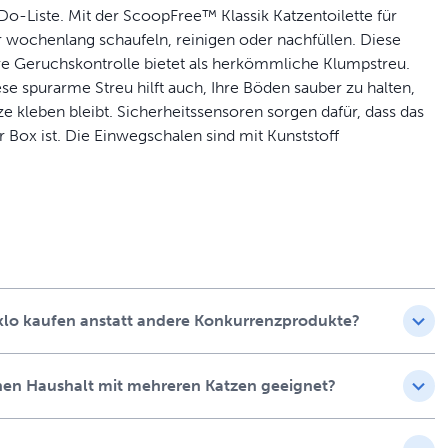
-Do-Liste. Mit der ScoopFree™ Klassik Katzentoilette für
r wochenlang schaufeln, reinigen oder nachfüllen. Diese
ere Geruchskontrolle bietet als herkömmliche Klumpstreu.
iese spurarme Streu hilft auch, Ihre Böden sauber zu halten,
tze kleben bleibt. Sicherheitssensoren sorgen dafür, dass das
r Box ist. Die Einwegschalen sind mit Kunststoff
le wird mit einem Deckel geliefert, damit sie schnell und
le heraus und werfen Sie sie weg. Die Marke PetSafe® hilft
ochenlanges Schaufeln, Reinigen oder Nachfüllen die
nklo kaufen anstatt andere Konkurrenzprodukte?
rüche, indem es Urin absorbiert und feste Abfälle dehydriert.
nstreu
einen Haushalt mit mehreren Katzen geeignet?
alle sind zu 99 % staubfrei und bleiben nicht an den Pfoten
skleidung versehen, die vor Auslaufen schützt und Ihre