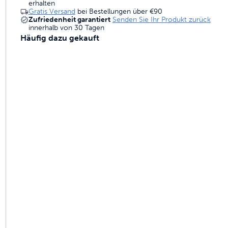
erhalten
gebaut sind, um zu halten
Gratis Versand
bei Bestellungen über
€90
Zufriedenheit garantiert
Senden Sie Ihr Produkt zurück
innerhalb von 30 Tagen
Häufig dazu gekauft
ruchskontrolle
ammen