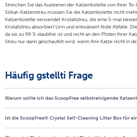
Streichen Sie das Ausleeren der Katzentoilette von Ihrer To
Silikat-Katzenstreu müssen Sie die Katzentoilette nicht meh
Katzentoilette verwendet Kristallstreu, die eine 5-mal bess
Kristallstreu absorbiert Urin und entwässert feste Abfälle. D
da sie zu 99 % staubfrei ist und nicht an den Pfoten Ihrer Ka
Streu nur dann geschaufelt wird, wenn Ihre Katze nicht in de
ausgekleidet, um ein Auslaufen zu verhindern, und jede Scha
einfach entsorgt werden kann - nehmen Sie einfach die Scha
Ihnen und Ihrem Haustier, glücklich zusammenzuleben
Häufig gstellti Frage
Produktinformation
Lassen Sie die Katzentoilette die Arbeit machen - kein w
Katzentoilette
Warum sollte ich das ScoopFree selbstreinigende Katze
Unschlagbare Geruchskontrolle - Kristallstreu entfernt Ge
Enthält eine ScoopFree™ Einweg-Schale für Silikat-Katze
Ist die ScoopFree® Crystal Self-Cleaning Litter Box für 
Keine unordentlichen Fußböden mehr - Die spurarmen Krist
Ihrer Katze haften.
Auslaufschutz - Einwegschalen sind mit einer Kunststoffau