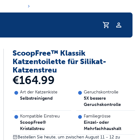
Profil
ScoopFree™ Klassik
e Trinkgewohnheiten Ihres Haustiers
Katzentoilette für Silikat-
Katzenstreu
€164.99
Art der Katzenkiste
Geruchskontrolle
Selbstreinigend
5X bessere
Geruchskontrolle
Kompatible Einstreu
Familiegrösse
ScoopFree®
Einzel- oder
Kristallstreu
Mehrfachhaushalt
Bestellen Sie heute, um zwischen August 11 - 12 zu