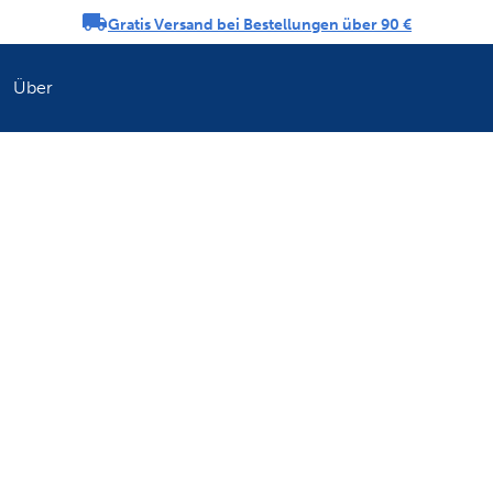
Gratis Versand bei Bestellungen über 90 €
ngs-Karussell
Über
Erfrischen Sie di