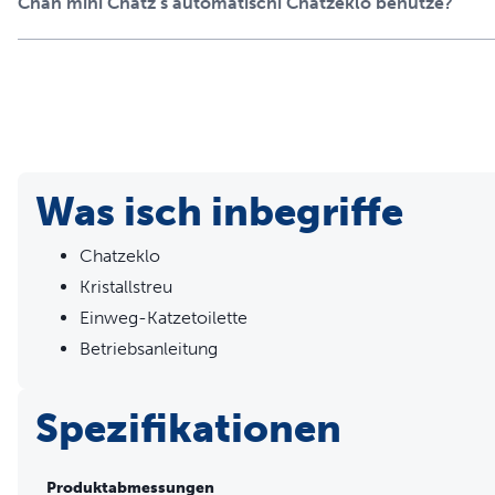
Chan mini Chatz s automatischi Chatzeklo benutze?
Böden sauber hält
Einfache Reinigung - Nehmen Sie die Schale einfach herau
Deckel zur schnellen Entsorgung
Was isch inbegriffe
Chatzeklo
Kristallstreu
Einweg-Katzetoilette
Betriebsanleitung
Spezifikationen
Produktabmessungen