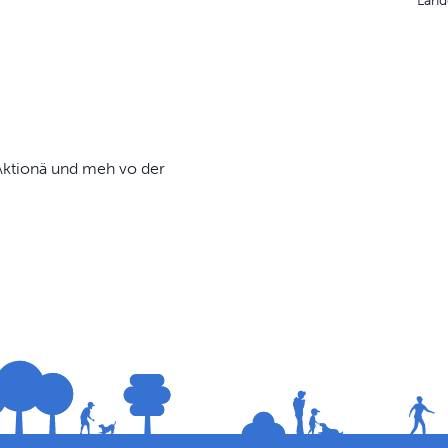
Länd
, Aktionä und meh vo der