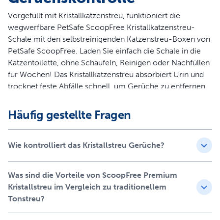
Vorgefüllt mit Kristallkatzenstreu, funktioniert die
wegwerfbare PetSafe ScoopFree Kristallkatzenstreu-
Schale mit den selbstreinigenden Katzenstreu-Boxen von
PetSafe ScoopFree. Laden Sie einfach die Schale in die
Katzentoilette, ohne Schaufeln, Reinigen oder Nachfüllen
für Wochen! Das Kristallkatzenstreu absorbiert Urin und
trocknet feste Abfälle schnell, um Gerüche zu entfernen.
Mit der vollständig wegwerfbaren Schale und der
Häufig gestellte Fragen
abgedeckten Abfallfalle müssen Sie nie wieder
unangenehmen Abfall sehen oder berühren! Ersetzen Sie
einfach alle paar Wochen die Katzenstreu-Schale und Ihre
Wie kontrolliert das Kristallstreu Gerüche?
ScoopFree Selbstreinigende Katzentoilette ist wieder wie
neu. Die Marke PetSafe ist hier, um Ihnen und Ihrem
Was sind die Vorteile von ScoopFree Premium
Haustier ein glückliches Zusammenleben zu
Kristallstreu im Vergleich zu traditionellem
ermöglichen.
Tonstreu?
Funktionen