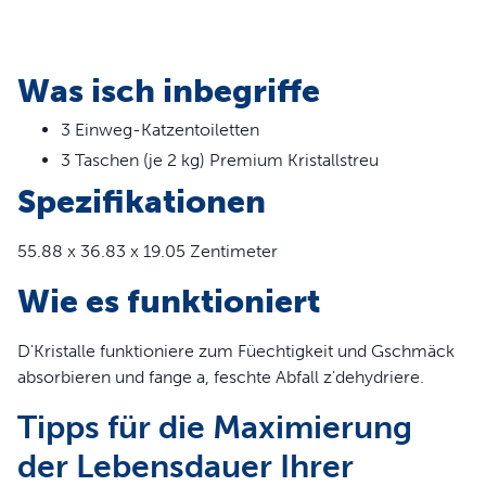
Design ohne Schaufel für einfache Wartung
In zwei Düften erhältlich: Frisch und Lavendel
99% staubfreies Kristallstreu absorbiert Gerüche
Was isch inbegriffe
schnell
Drei Packungsgrößenoptionen: 1er-Pack, 3er-Pack
3 Einweg-Katzentoiletten
und 6er-Pack
3 Taschen (je 2 kg) Premium Kristallstreu
Mit einer Kunststoffauskleidung ausgestattet, um Lecks
Spezifikationen
zu verhindern
Jedes Tablett hält bis zu 30 Tage für eine einzelne Katze
55.88 x 36.83 x 19.05 Zentimeter
Kristalle mit geringer Spurbildung minimieren
Unordnung außerhalb der Box
Wie es funktioniert
Kompatibel mit ScoopFree Crystal Selbstreinigenden
Katzentoiletten
D'Kristalle funktioniere zum Füechtigkeit und Gschmäck
absorbieren und fange a, feschte Abfall z'dehydriere.
Tipps für die Maximierung
der Lebensdauer Ihrer