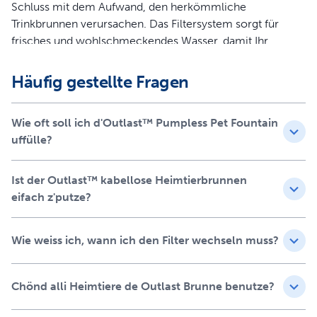
Schluss mit dem Aufwand, den herkömmliche
Trinkbrunnen verursachen. Das Filtersystem sorgt für
frisches und wohlschmeckendes Wasser, damit Ihr
Haustier auf gesündere Weise mit Flüssigkeit versorgt
wird. Tauschen Sie Ihren herkömmlichen Trinkbrunnen
Häufig gestellte Fragen
gegen etwas Revolutionäres – entscheiden Sie sich für
den Outlast Trinkbrunnen ohne Pumpe.
Wie oft soll ich d'Outlast™ Pumpless Pet Fountain
Produktinformation
uffülle?
Ein neuer Trinkbrunnen für Katzen mit HydroSpin™
Ist der Outlast™ kabellose Heimtierbrunnen
Technologie ohne Pumpe, der mit Hilfe eines
eifach z'putze?
patentierten Kegelmechanismus laufend 1,7 l Wasser
durch den Katzennapf leitet.
Dank des einfachen Aufbaus, der spülmaschinenfesten
Wie weiss ich, wann ich den Filter wechseln muss?
Teile und des pumpenlosen Designs haben Sie mehr
Zeit für Ihr Haustier. Der Trinkbrunnen ist dank der
geringeren Zahl beweglicher Teile und dem vor Wasser
Chönd alli Heimtiere de Outlast Brunne benutze?
und Schmutz geschützten Motor auf Langlebigkeit