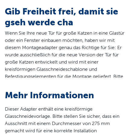
Gib Freiheit frei, damit sie
gseh werde cha
Wenn Sie Ihre neue Tür für große Katzen in eine Glastür
oder ein Fenster einbauen möchten, haben wir mit
diesem Montageadapter genau das Richtige für Sie: Er
wurde ausschließlich für die neue Version der Tür für
große Katzen entwickelt und wird mit einer
kreisförmigen Glasschneideschablone und
Befestigungselementen für die Montage geliefert. Bitte
beachten Sie, dass der Glasausschnitt von einem
professionellen Glaser ausgeführt werden muss und bei
Mehr Informationen
Türen mit Mehrfachverglasung oder Hartglas der
Ausschnitt bei der Herstellung der Tür ausgeführt werden
Dieser Adapter enthält eine kreisförmige
muss. Ihre Haustiere verdienen das Beste. Vertrauen Sie
Glasschneidevorlage. Bitte stellen Sie sicher, dass ein
PetSafe®, damit sie gesund, sicher und glücklich bleiben.
Ausschnitt mit einem Durchmesser von 275 mm
gemacht wird für eine korrekte Installation
Produktinformation