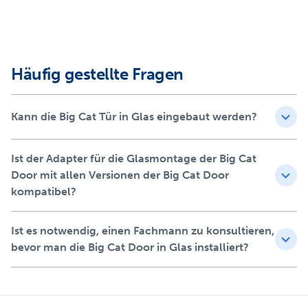
Ermöglicht die Montage der neuen Tür für große
Katzen in eine Glastür oder ein Fenster; unterstützt die
Tür für große Katzen im Glas
Häufig gestellte Fragen
Nur mit der neuen und verbesserten Tür für große
Katzen (PPA10-17882 /
ZPA10-17883
) kompatibel
Wetterfeste Abdichtung dank der Dichtung an der
Kann die Big Cat Tür in Glas eingebaut werden?
Rückseite zwischen Glas und Glasadapter
Kreisförmige Glasschneideschablone und Beschläge
im Lieferumfang enthalten (zur Montage muss ein
Ist der Adapter für die Glasmontage der Big Cat
professioneller Glaser hinzugezogen werden)
Door mit allen Versionen der Big Cat Door
Passend für Ausschnitte mit Durchmessern von 26,35
kompatibel?
cm bis 27,62 cm
Ist es notwendig, einen Fachmann zu konsultieren,
bevor man die Big Cat Door in Glas installiert?