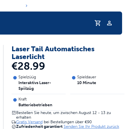
Profil
Laser Tail Automatisches
e Trinkgewohnheiten Ihres Haustiers
Laserlicht
€28.99
Spielzüüg
Spieldauer
Interaktivs Laser-
10 Minute
Spiilzüg
Kraft
Batteriebetrieben
Bestellen Sie heute, um zwischen August 12 - 13 zu
erhalten
Gratis Versand
bei Bestellungen über
€90
Zufriedenheit garantiert
Senden Sie Ihr Produkt zurück