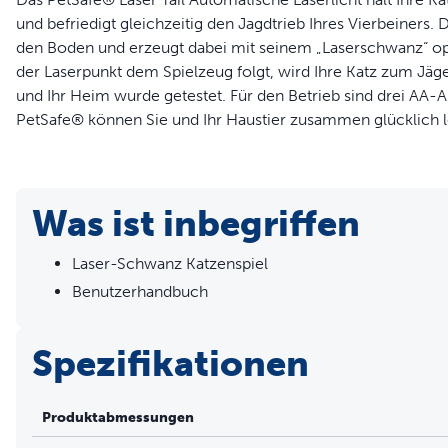
und befriedigt gleichzeitig den Jagdtrieb Ihres Vierbeiners
den Boden und erzeugt dabei mit seinem „Laserschwanz“ opt
der Laserpunkt dem Spielzeug folgt, wird Ihre Katz zum Jäger
und Ihr Heim wurde getestet. Für den Betrieb sind drei AA-Alk
PetSafe® können Sie und Ihr Haustier zusammen glücklich 
Produktinformation
Spannender Zeitvertreib – Dieses interaktive Jagdspielze
Was ist inbegriffen
dem Boden, das Ihre Katze auf dem Sprung hält
Willkommene Ablenkung – Das Spielzeug erzeugt unvorhe
Laser-Schwanz Katzenspiel
beschäftigt halten und sie unerwünschtes Verhalten infol
Benutzerhandbuch
Reizvolle Anregung – Perfekt, um den Jagdtrieb Ihrer Kat
jeder Rasse und jeden Alters entwickelt.
Eigenständige Beschäftigung – Das batteriebetriebene Sp
Spezifikationen
seinen Weg auch aus Ecken und unter Möbeln hervor
Sicher für Ihre Katze – Das Spielzeug wurde getestet und e
Produktabmessungen
Automatische Abschaltung – Der Laser schaltet sich nach 
schonen und eine Überreizung Ihrer Katze zu verhindern