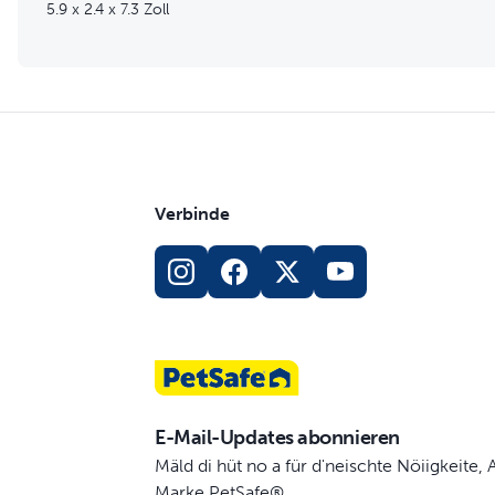
5.9 x 2.4 x 7.3 Zoll
Verbinde
E-Mail-Updates abonnieren
Mäld di hüt no a für d'neischte Nöiigkeite
Marke PetSafe®.