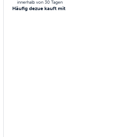
innerhalb von 30 Tagen
gebaut sind, um zu halten
Häufig dezue kauft mit
ruchskontrolle
ammen