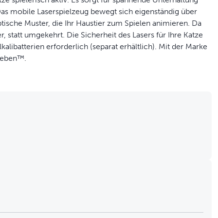
. Das mobile Laserspielzeug bewegt sich eigenständig über
ische Muster, die Ihr Haustier zum Spielen animieren. Da
, statt umgekehrt. Die Sicherheit des Lasers für Ihre Katze
alibatterien erforderlich (separat erhältlich). Mit der Marke
leben™.
ug erzeugt nach dem Zufallsprinzip ein optisches Muster auf
rsehbare Lasermuster auf dem Boden, die Ihre Katze
ge von Langeweile vergessen lassen.
ze zu befriedigen und sie in Bewegung zu halten. Für Katzen
ielzeug bewegt sich eigenständig über den Boden und findet
rfüllt die geltenden Sicherheits- und Qualitätsstandards
10 Minuten Spielzeit automatisch ab, um die Batterien zu