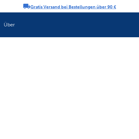
Gratis Versand bei Bestellungen über 90 €
ngs-Karussell
Über
Erfrischen Sie di