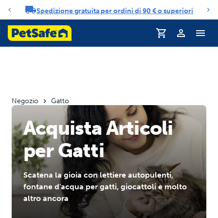
Spedizione gratuita per ordini di 90 € o superiori
Carosello di notifiche
Profilo
Negozio
Gatto
Acquista Articoli
per Gatti
Scatena la gioia con lettiere autopulenti,
fontane d'acqua per gatti, giocattoli e molto
altro ancora