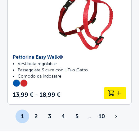
Pettorina Easy Walk®
Vestibilità regolabile
Passeggiate Sicure con il Tuo Gatto
Comodo da indossare
13,99 € - 18,99 €
1
2
3
4
5
10
…
Più pagine