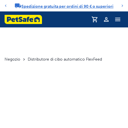
Spedizione gratuita per ordini di 90 € o superiori
Carosello di notifiche
Profilo
Negozio
Distributore di cibo automatico FlexFeed