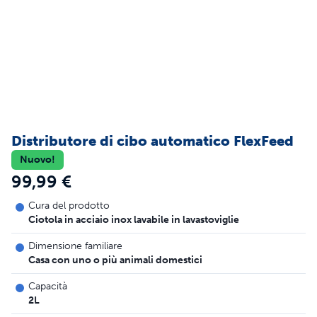
Distributore di cibo automatico FlexFeed
Nuovo!
99,99 €
Cura del prodotto
Ciotola in acciaio inox lavabile in lavastoviglie
Dimensione familiare
Casa con uno o più animali domestici
Capacità
2L