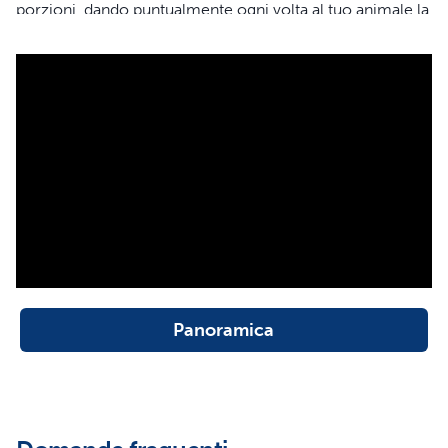
porzioni, dando puntualmente ogni volta al tuo animale la
giusta quantità di cibo; anche quando non puoi essere a
casa.
Scegli tu l’orario e il luogo
Programma un orario e una porzione per il tuo cane di
piccola taglia o il tuo gatto, riempi poi il distributore
automatico FlexFeed con il cibo preferito dal tuo animale
domestico e sei pronto. Il distributore automatico
possiede una doppia alimentazione con un adattatore e
batteria di riserva in modo tale da poter dar da mangiare
al tuo animale in modo affidabile anche durante le
Panoramica
interruzioni di corrente.
Alimentazione
personalizzata e