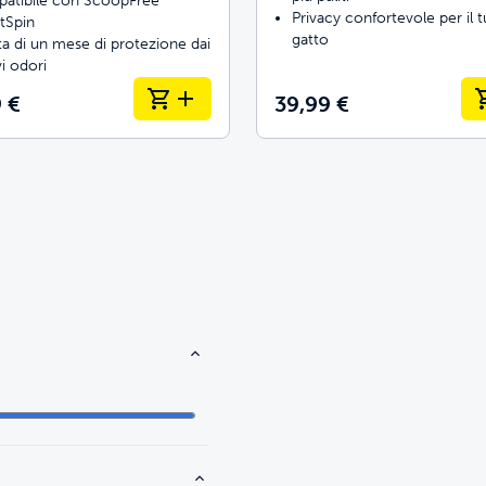
atibile con ScoopFree
Privacy confortevole per il 
tSpin
gatto
a di un mese di protezione dai
vi odori
 €
39,99 €