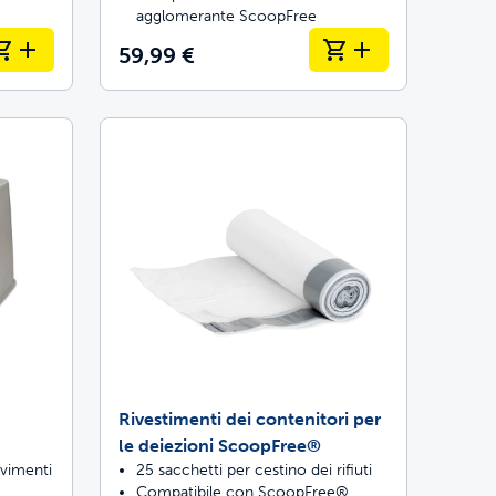
agglomerante ScoopFree
59,99 €
Rivestimenti dei contenitori per
le deiezioni ScoopFree®
vimenti
25 sacchetti per cestino dei rifiuti
Compatibile con ScoopFree®