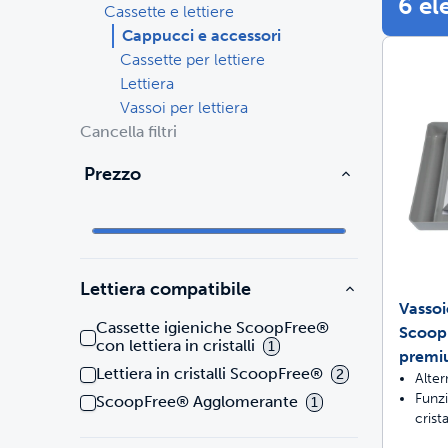
6 el
Cassette e lettiere
Cappucci e accessori
Pettorine e guinzagli
Ricambi e accessori
Recinzione
Cassette per lettiere
Lettiera
Giocattoli
Giocattoli
Acquista tutti i prodotti Gatti
Acq
Vassoi per lettiera
Cancella filtri
Ricambi e accessori
Ricambi e accessori
Prezzo
Pettorine e guinzagli
Acquista tutti i prodotti Cani
Sol
Acquista tutto
God
Lettiera compatibile
Vassoio
Cassette igieniche ScoopFree®
ScoopF
con lettiera in cristalli
1
premi
Lettiera in cristalli ScoopFree®
2
Alter
Funzi
ScoopFree® Agglomerante
1
crist