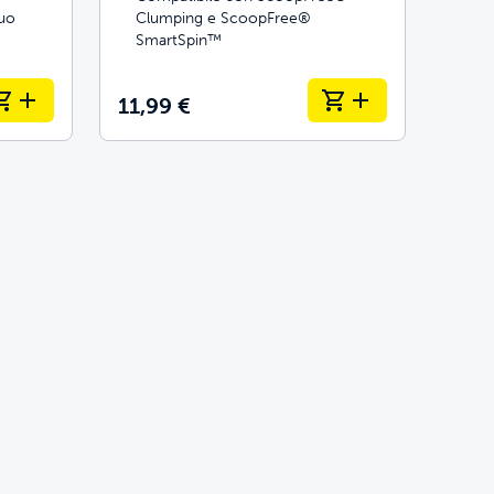
tuo
Clumping e ScoopFree®
SmartSpin™
11,99 €