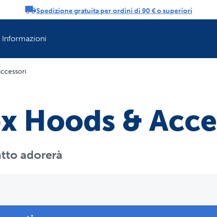
Spedizione gratuita per ordini di 90 € o superiori
ifiche
Informazioni
ccessori
Rinfresca la rout
ox Hoods & Acce
gatto adorerà