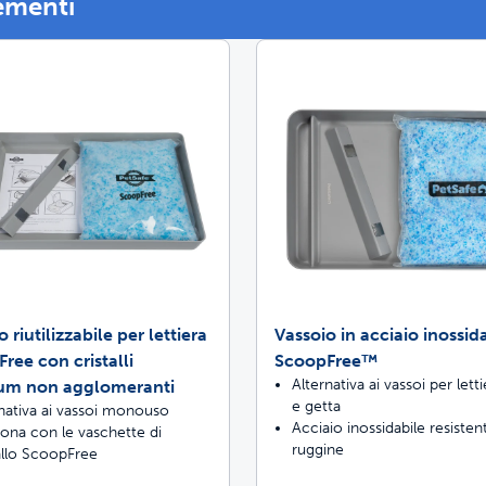
ementi
Porticine per ani
uista ScoopFree per un controllo degli odo
uzioni per la scherma
etevi passeggiate insieme senza stress
 riutilizzabile per lettiera
Vassoio in acciaio inossid
ree con cristalli
ScoopFree™
Alternativa ai vassoi per lett
um non agglomeranti
e getta
nativa ai vassoi monouso
Acciaio inossidabile resistent
ona con le vaschette di
ruggine
allo ScoopFree