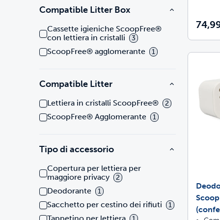
Compatible Litter Box
74,9
Cassette igieniche ScoopFree®
con lettiera in cristalli
3
ScoopFree® agglomerante
1
Compatible Litter
Lettiera in cristalli ScoopFree®
2
ScoopFree® Agglomerante
1
Tipo di accessorio
Copertura per lettiera per
maggiore privacy
2
Deodor
Deodorante
1
Scoop
Sacchetto per cestino dei rifiuti
1
(confe
Tappetino per lettiera
1