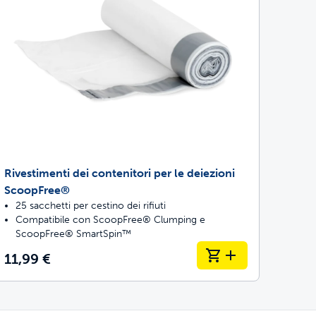
Rivestimenti dei contenitori per le deiezioni
ScoopFree®
25 sacchetti per cestino dei rifiuti
Compatibile con ScoopFree® Clumping e
ScoopFree® SmartSpin™
11,99 €