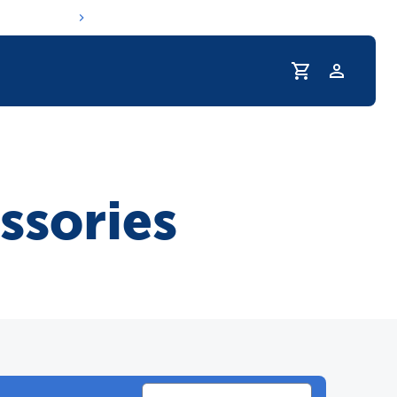
Profilo
ine di idratazione del tuo animale domesti
ssories