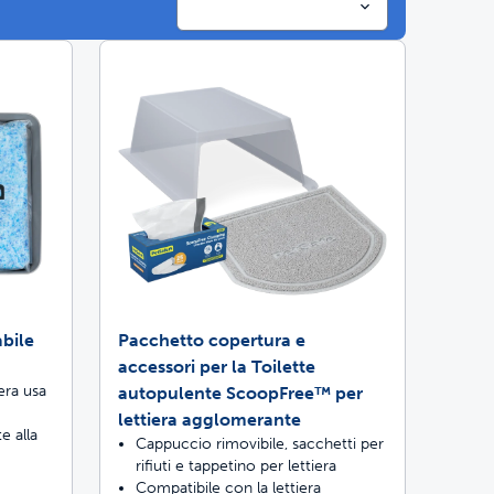
mali costruite per durare
ri quattro volte migliore
abile
Pacchetto copertura e
accessori per la Toilette
iera usa
autopulente ScoopFree™ per
lettiera agglomerante
e alla
Cappuccio rimovibile, sacchetti per
rifiuti e tappetino per lettiera
Compatibile con la lettiera