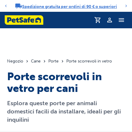
Spedizione gratuita per ordini di 90 € o superiori
Carosello di notifiche
Profilo
Negozio
Cane
Porte
Porte scorrevoli in vetro
Porte scorrevoli in
vetro per cani
Esplora queste porte per animali
domestici facili da installare, ideali per gli
inquilini