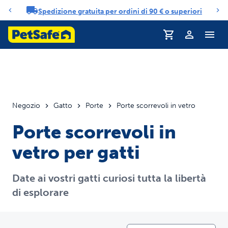
Spedizione gratuita per ordini di 90 € o superiori
Carosello di notifiche
Profilo
Negozio
Gatto
Porte
Porte scorrevoli in vetro
Porte scorrevoli in
vetro per gatti
Date ai vostri gatti curiosi tutta la libertà
di esplorare